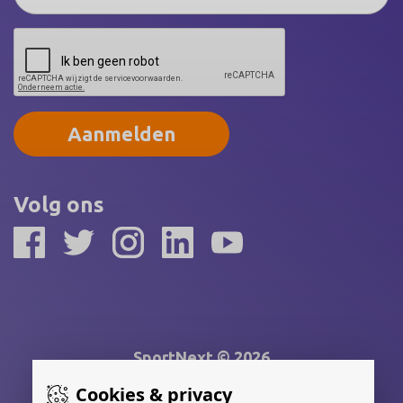
Aanmelden
Volg ons
SportNext © 2026
Cookies & privacy
Gerealiseerd door: