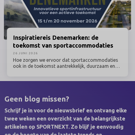
opdracht van Unisport, het AI-karakter Zoai. Zij
kan alles vertellen over de nieuwste Nike-modellen
die we nu op het WK zien.
Inspiratiereis
Denemarken: de
toekomst van sportaccommodaties
26 JUNI 2026
Hoe zorgen we ervoor dat sportaccommodaties
ook in de toekomst aantrekkelijk, duurzaam en
optimaal benut blijven? Tijdens deze inspiratiereis
naar Denemarken onder leiding van Prof. dr.
Maarten van Bottenburg ontdek je hoe een van de
meest vooruitstrevende sportlanden van Europa
omgaat met actuele vraagstukken rondom sport,
Geen blog missen?
bewegen, ruimtegebruik en duurzaamheid.
Schrijf je in voor de nieuwsbrief en ontvang elke
twee weken een overzicht van de belangrijkste
artikelen op SPORTNEXT. Zo blijf je eenvoudig
op de hoogte van de laatste trends en