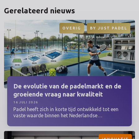
Gerelateerd nieuws
OVERIG
BY
JUST PADEL
De evolutie van de padelmarkt en de
groeiende vraag naar kwaliteit
16 JULI 2026
Padel heeft zich in korte tijd ontwikkeld tot een
vaste waarde binnen het Nederlandse
sportlandschap. Waar een paar jaar geleden
vooral de grote steden een handjevol banen
hadden, is padel inmiddels overal te vinden.