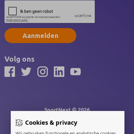
Aanmelden
Volg ons
SportNext © 2026
Cookies & privacy
Gerealiseerd door:
Wij gebruiken functionele en analytische cookies