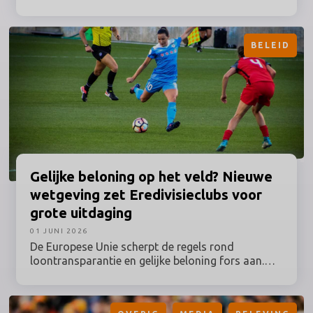
en technische details dan ooit. Toch blijft de
communicatie vaak hangen in statische reviews
en generieke productpagina’s. De consument wil
BELEID
meer: persoonlijke, betrouwbare begeleiding en
direct antwoord op concrete vragen. Daarom
bedacht sportmarketingbureau On Your Marks, in
opdracht van Unisport, het AI-karakter Zoai. Zij
kan alles vertellen over de nieuwste Nike-modellen
die we nu op het WK zien.
Gelijke
beloning op het veld? Nieuwe
wetgeving zet
Eredivisieclubs
voor
grote uitdaging
01 JUNI 2026
De Europese Unie scherpt de regels rond
loontransparantie en gelijke beloning fors aan.
Met de komst van de EU Pay Transparency
Directive (EUPTD) – die in Nederland naar
verwachting in 2027 van kracht wordt via de Wet