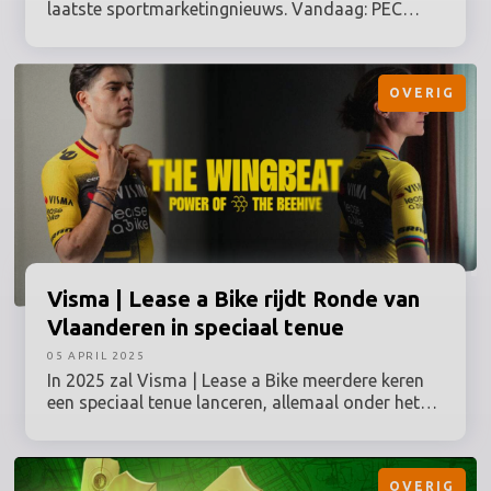
laatste sportmarketingnieuws. Vandaag: PEC
Zwolle speelt Bevrijdingswedstrijd dit weekend in
speciaal shirt, Boerschappen betreedt
sportwereld met samenwerking olympische
OVERIG
hockeysters en KNVB en DPG Media verlengen
samenwerking tot en met EK 2028.
Visma
| Lease a Bike rijdt Ronde van
Vlaanderen in speciaal tenue
05 APRIL 2025
In 2025 zal Visma | Lease a Bike meerdere keren
een speciaal tenue lanceren, allemaal onder het
overkoepelende thema 'The Power of the
Beehive', uiteraard verwijzend naar de bijnaam
'Killer Bees' die de ploeg vanwege haar zwart-gele
OVERIG
kleuren heeft gekregen. Bij de Ronde van