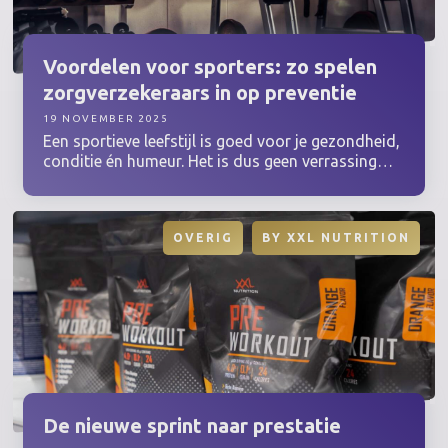
Voordelen
voor sporters: zo spelen
zorgverzekeraars
in op preventie
19 NOVEMBER 2025
Een sportieve leefstijl is goed voor je gezondheid,
conditie én humeur. Het is dus geen verrassing
dat zorgverzekeraars dit willen stimuleren. Want:
hoe fitter je bent, hoe kleiner de kans dat je
medische zorg nodig hebt. Daarnaast willen
OVERIG
BY
XXL NUTRITION
verzekeraars fitte mensen aantrekken om de
zorgkosten laag te houden. Benieuwd hoe ze dit
doen, en hoe je zelf een zorgverzekeraar vindt die
bij je past? In dit artikel leggen we het uit.
De nieuwe sprint naar prestatie