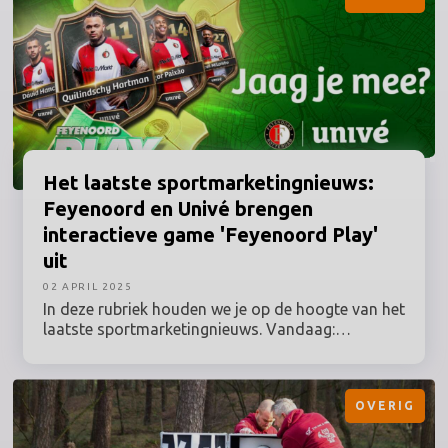
Vlaanderen die morgen verreden wordt, zal
Visma | Lease a Bike in het eerste speciale tenue
van het seizoen te zien zijn: 'The Wingbeat'.
Het laatste
sportmarketingnieuws:
Feyenoord en Univé brengen
interactieve game 'Feyenoord Play'
uit
02 APRIL 2025
In deze rubriek houden we je op de hoogte van het
laatste sportmarketingnieuws. Vandaag:
Feyenoord en Univé brengen interactieve game
'Feyenoord Play' uit, DHL start Kampioensbox-
campagne voor alle amateurkampioenen en
OVERIG
streamingdienst DAZN zet McDonalds in voor
meer abonnees.