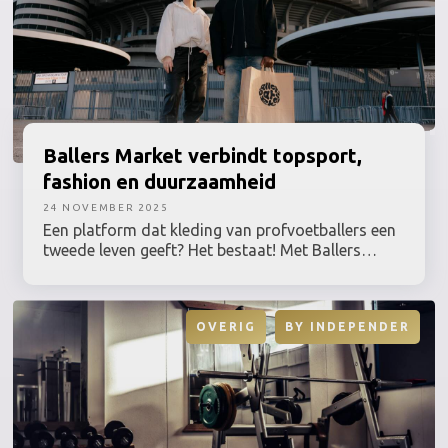
Ballers
Market verbindt topsport,
fashion en duurzaamheid
24 NOVEMBER 2025
Een platform dat kleding van profvoetballers een
tweede leven geeft? Het bestaat! Met Ballers
Market timmeren Mark van Wijnen en Linne
Dierckx na België inmiddels ook in Nederland aan
de weg. Op 29 november opent Ballers Market een
OVERIG
BY
INDEPENDER
pop-up store in Rotterdam, waar topsport,
fashion en duurzaamheid samenkomen.