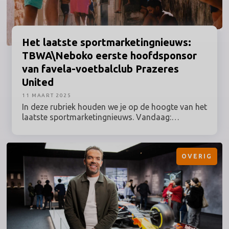
Het laatste
sportmarketingnieuws:
TBWA\Neboko eerste hoofdsponsor
van
favela-voetbalclub
Prazeres
United
11 MAART 2025
In deze rubriek houden we je op de hoogte van het
laatste sportmarketingnieuws. Vandaag:
TBWA\Neboko verbindt zich als eerste
hoofdsponsor aan favela-voetbalclub Prazeres
United, Grand Prix Radio komt eruit met Viaplay
OVERIG
en heeft Nederlandse rechten terug en Liverpool
sluit lucratieve deal met Adidas.