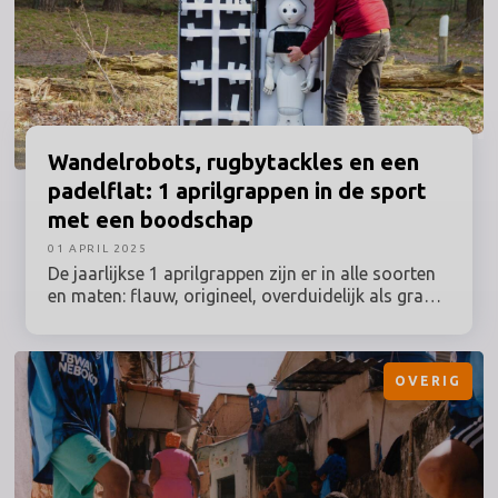
Wandelrobots,
rugbytackles en een
padelflat: 1 aprilgrappen in de sport
met een boodschap
01 APRIL 2025
De jaarlijkse 1 aprilgrappen zijn er in alle soorten
en maten: flauw, origineel, overduidelijk als grap
bedoeld of juist zó serieus dat mensen het
geloven. De sportwereld heeft de internationale
grappendag niet alleen aangegrepen om de
OVERIG
lolbroek uit te hangen, maar ook om met behulp
van humor een grotere, maatschappelijk relevante
boodschap over te brengen. We zetten een aantal
van deze succesvolle 1 aprilgrappen in de sport
op een rij.