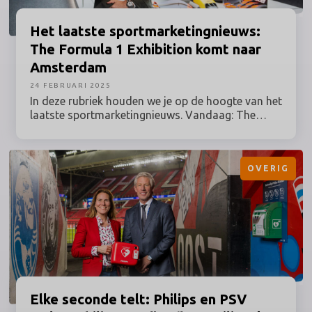
Het laatste
sportmarketingnieuws:
The Formula 1 Exhibition komt naar
Amsterdam
24 FEBRUARI 2025
In deze rubriek houden we je op de hoogte van het
laatste sportmarketingnieuws. Vandaag: The
Formula 1 Exhibition komt naar Amsterdam, Tour
de Tietema en Unibet Tietema Rockets
verwelkomen Philips OneBlade als nieuwe partner
OVERIG
en SportVibes neemt aandeel in BEAT Cycling
Club.
Elke seconde telt: Philips en PSV