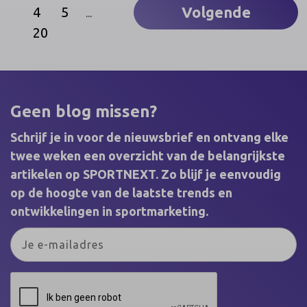
lang niet bij iedereen bekend hoe zij de sport
Volgende
4
5
...
beleven en - niet geheel onbelangrijk - wat hun
kennis, houding en gedrag is ten aanzien van
20
sponsoren.
Geen blog missen?
Schrijf je in voor de nieuwsbrief en ontvang elke
twee weken een overzicht van de belangrijkste
artikelen op SPORTNEXT. Zo blijf je eenvoudig
op de hoogte van de laatste trends en
ontwikkelingen in sportmarketing.