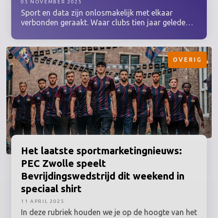
05 NOVEMBER 2025
Sport en data zijn onlosmakelijk met elkaar
verbonden geraakt. Waar clubs tien jaar geleden
nog tevreden waren met een hartslagmeter en wat
GPS-tracking, draait het nu om geïntegreerde
prestatiemonitoring, biomechanische modellen en
OVERIG
voorspellende software. Van jeugdopleiding tot
profniveau wordt elk detail geanalyseerd om de
marges te vinden die het verschil maken tussen
winst en verlies.
Het laatste
sportmarketingnieuws:
PEC Zwolle speelt
Bevrijdingswedstrijd
dit weekend in
speciaal shirt
11 APRIL 2025
In deze rubriek houden we je op de hoogte van het