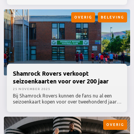
Toch bezoekt slechts een kleine minderheid
topsportevenementen. De drempels blijken af te
hangen van de mate van betrokkenheid, zo blijkt
OVERIG
BELEVING
uit nieuw onderzoek van onderzoeksprogramma
MOVES onder bijna 4.000 Nederlanders.
Shamrock
Rovers verkoopt
seizoenkaarten voor over 200 jaar
25 NOVEMBER 2025
Bij Shamrock Rovers kunnen de fans nu al een
seizoenkaart kopen voor over tweehonderd jaar.
Daarmee ging de Ierse topclub afgelopen weekend
de wereld over.
OVERIG