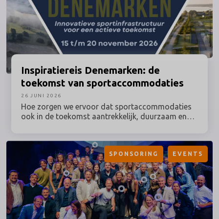
Inspiratiereis
Denemarken: de
toekomst van sportaccommodaties
26 JUNI 2026
Hoe zorgen we ervoor dat sportaccommodaties
ook in de toekomst aantrekkelijk, duurzaam en
optimaal benut blijven? Tijdens deze inspiratiereis
naar Denemarken onder leiding van Prof. dr.
Maarten van Bottenburg ontdek je hoe een van de
SPONSORING
EVENTS
meest vooruitstrevende sportlanden van Europa
omgaat met actuele vraagstukken rondom sport,
bewegen, ruimtegebruik en duurzaamheid.