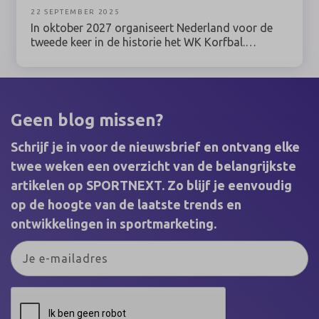
22 SEPTEMBER 2025
In oktober 2027 organiseert Nederland voor de
tweede keer in de historie het WK Korfbal.
Daarvoor gaat het Koninklijk Nederlands
Korfbalverbond (KNKV) de samenwerking aan
met TIG Sports. Ook de Internationale
Korfbalfederatie (IKF) is uiteraard nauw
betrokken. De organisatie ziet het WK niet alleen
Geen blog missen?
als unieke kans om korfbal op de kaart te zetten
in het jaar dat de sport 125 jaar bestaat, maar
Schrijf je in voor de nieuwsbrief en ontvang elke
ook om onder het motto 'Better Together' de
twee weken een overzicht van de belangrijkste
koppeling te maken met een breed
artikelen op SPORTNEXT. Zo blijf je eenvoudig
maatschappelijk programma.
op de hoogte van de laatste trends en
ontwikkelingen in sportmarketing.