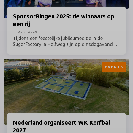
SponsorRingen
2025: de winnaars op
een rij
11 JUNI 2026
Tijdens een feestelijke jubileumeditie in de
SugarFactory in Halfweg zijn op dinsdagavond 9
juni 2026 de winnaars van de SponsorRingen
2025 bekendgemaakt. Sponsorprofessionals uit
sport, kunst & cultuur, entertainment, media,
EVENTS
esports & gaming en maatschappij kwamen bijeen
voor de uitreiking van de belangrijkste vakprijzen
binnen het Nederlandse sponsorvakgebied.
Nederland
organiseert WK Korfbal
2027