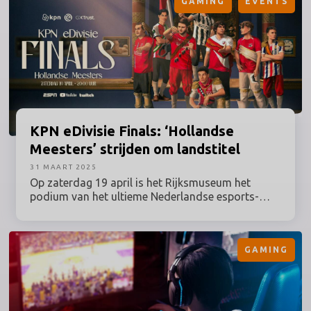
GAMING
EVENTS
KPN eDivisie Finals: ‘Hollandse
Meesters’ strijden om landstitel
31 MAART 2025
Op zaterdag 19 april is het Rijksmuseum het
podium van het ultieme Nederlandse esports-
evenement. In de Eregalerij van Nederlands’
bekendste museum zullen de halve finales en de
finale van de KPN eDivisie gespeeld worden. De
GAMING
strijd om het landskampioenschap wordt
wereldwijd live uitgezonden.