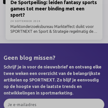
De Sportpeiling: leiden fantasy sports
games tot meer binding met een
sport?
24 SEPTEMBER 2024
Marktonderzoeksbureau Markteffect duikt voor
SPORTNEXT en Sport & Strategie regelmatig de
sportmarkt in voor een peiling. In de rubriek De
Sportpeiling presenteren we de resultaten van dit
mini-onderzoek. Voor deze aflevering peilde
Markteffect bij een panel in hoeverre fantasy
sports games de binding met bepaalde sporten of
Geen blog missen?
teams verhogen.
Schrijf je in voor de nieuwsbrief en ontvang elke
twee weken een overzicht van de belangrijkste
artikelen op SPORTNEXT. Zo blijf je eenvoudig
op de hoogte van de laatste trends en
ontwikkelingen in sportmarketing.