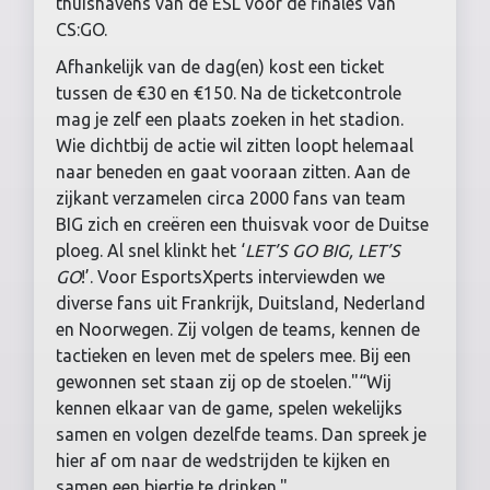
thuishavens van de ESL voor de finales van
CS:GO.
Afhankelijk van de dag(en) kost een ticket
tussen de €30 en €150. Na de ticketcontrole
mag je zelf een plaats zoeken in het stadion.
Wie dichtbij de actie wil zitten loopt helemaal
naar beneden en gaat vooraan zitten. Aan de
zijkant verzamelen circa 2000 fans van team
BIG zich en creëren een thuisvak voor de Duitse
ploeg. Al snel klinkt het ‘
LET’S GO BIG, LET’S
GO
!’. Voor EsportsXperts interviewden we
diverse fans uit Frankrijk, Duitsland, Nederland
en Noorwegen. Zij volgen de teams, kennen de
tactieken en leven met de spelers mee. Bij een
gewonnen set staan zij op de stoelen."“Wij
kennen elkaar van de game, spelen wekelijks
samen en volgen dezelfde teams. Dan spreek je
hier af om naar de wedstrijden te kijken en
samen een biertje te drinken."