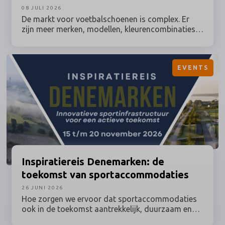
08 JULI 2026
De markt voor voetbalschoenen is complex. Er
zijn meer merken, modellen, kleurencombinaties
en technische details dan ooit. Toch blijft de
communicatie vaak hangen in statische reviews
en generieke productpagina’s. De consument wil
EVENTS
meer: persoonlijke, betrouwbare begeleiding en
direct antwoord op concrete vragen. Daarom
bedacht sportmarketingbureau On Your Marks, in
opdracht van Unisport, het AI-karakter Zoai. Zij
kan alles vertellen over de nieuwste Nike-modellen
die we nu op het WK zien.
Inspiratiereis
Denemarken: de
toekomst van sportaccommodaties
26 JUNI 2026
Hoe zorgen we ervoor dat sportaccommodaties
ook in de toekomst aantrekkelijk, duurzaam en
optimaal benut blijven? Tijdens deze inspiratiereis