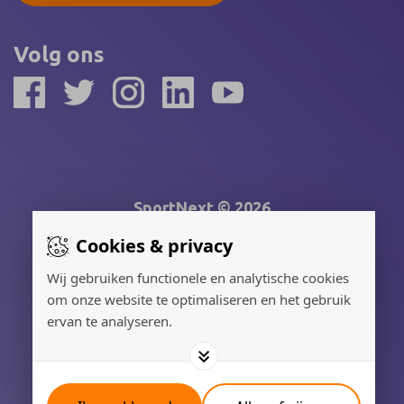
Volg ons
SportNext © 2026
Cookies & privacy
Gerealiseerd door:
Wij gebruiken functionele en analytische cookies
om onze website te optimaliseren en het gebruik
Adverteren
ervan te analyseren.
Privacy Policy
Cookies
Contact