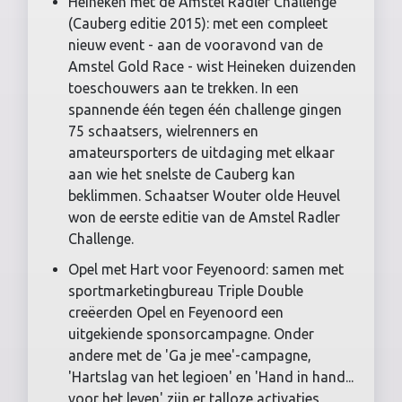
Heineken met de Amstel Radler Challenge
(Cauberg editie 2015): met een compleet
nieuw event - aan de vooravond van de
Amstel Gold Race - wist Heineken duizenden
toeschouwers aan te trekken. In een
spannende één tegen één challenge gingen
75 schaatsers, wielrenners en
amateursporters de uitdaging met elkaar
aan wie het snelste de Cauberg kan
beklimmen. Schaatser Wouter olde Heuvel
won de eerste editie van de Amstel Radler
Challenge.
Opel met Hart voor Feyenoord: samen met
sportmarketingbureau Triple Double
creëerden Opel en Feyenoord een
uitgekiende sponsorcampagne. Onder
andere met de 'Ga je mee'-campagne,
'Hartslag van het legioen' en 'Hand in hand...
voor het leven' zijn er talloze activaties