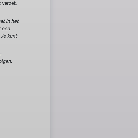
 verzet,
at in het
r een
 Je kunt
-
olgen.