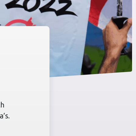
ch
’s.