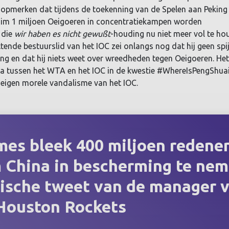
 opmerken dat tijdens de toekenning van de Spelen aan Peking 
uim 1 miljoen Oeigoeren in concentratiekampen worden
 die
wir haben es nicht gewußt
-houding nu niet meer vol te ho
ttende bestuurslid van het IOC zei onlangs nog dat hij geen spij
ng en dat hij niets weet over wreedheden tegen Oeigoeren. Het
na tussen het WTA en het IOC in de kwestie #WhereIsPengShuai
 eigen morele vandalisme van het IOC.
es bleek 400 miljoen redenen
 China in bescherming te ne
tische tweet van de manager 
Houston Rockets