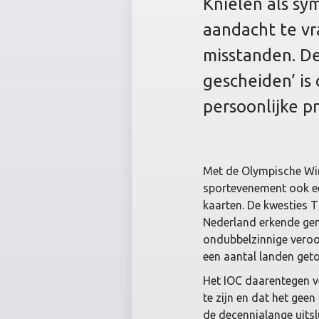
Knielen als s
aandacht te vr
misstanden. De
gescheiden’ is
persoonlijke p
Met de Olympische Wint
sportevenement ook e
kaarten. De kwesties 
Nederland erkende geno
ondubbelzinnige veroo
een aantal landen geto
Het IOC daarentegen ve
te zijn en dat het geen
de decennialange uitsl