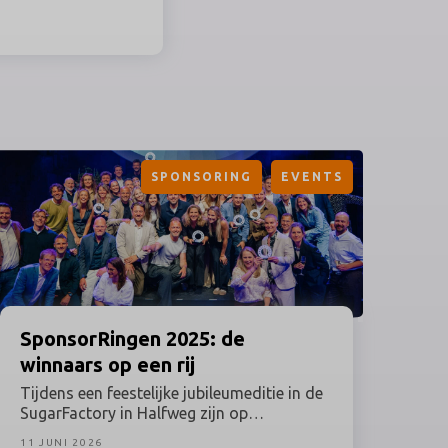
SPONSORING
EVENTS
SponsorRingen
2025: de
winnaars op een rij
Tijdens een feestelijke jubileumeditie in de
SugarFactory in Halfweg zijn op
dinsdagavond 9 juni 2026 de winnaars van
11 JUNI 2026