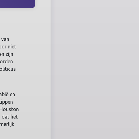
m van
oor niet
n zijn
worden
oliticus
,
abië en
kippen
e Houston
 dat het
merlijk