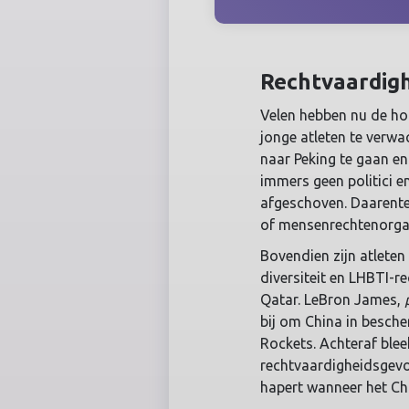
Rechtvaardigh
Velen hebben nu de hoo
jonge atleten te verwa
naar Peking te gaan en
immers geen politici e
afgeschoven. Daarenteg
of mensenrechtenorgani
Bovendien zijn atlete
diversiteit en LHBTI-r
Qatar. LeBron James,
bij om China in besch
Rockets. Achteraf blee
rechtvaardigheidsgevoe
hapert wanneer het Chi