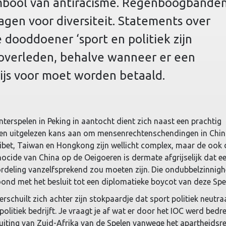
ymbool van antiracisme. Regenboogbande
agen voor diversiteit. Statements over
 dooddoener ‘sport en politiek zijn
 overleden, behalve wanneer er een
rijs voor moet worden betaald.
erspelen in Peking in aantocht dient zich naast een prachtig
en uitgelezen kans aan om mensenrechtenschendingen in Chin
Tibet, Taiwan en Hongkong zijn wellicht complex, maar de ook
cide van China op de Oeigoeren is dermate afgrijselijk dat e
rdeling vanzelfsprekend zou moeten zijn. Die ondubbelzinnigh
ond met het besluit tot een diplomatieke boycot van deze Spe
rschuilt zich achter zijn stokpaardje dat sport politiek neutra
 politiek bedrijft. Je vraagt je af wat er door het IOC werd bed
uiting van Zuid-Afrika van de Spelen vanwege het apartheidsr