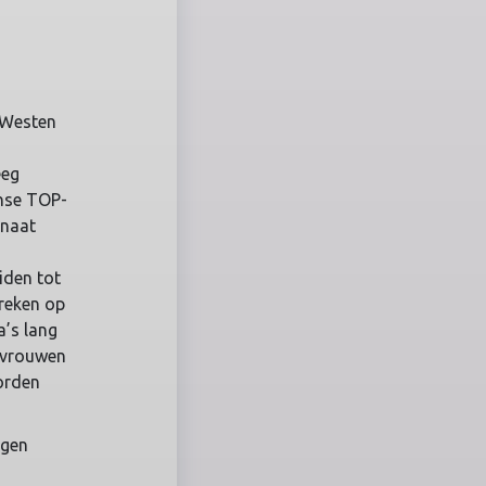
e
t Westen
eeg
anse TOP-
enaat
iden tot
preken op
a’s lang
 vrouwen
orden
ugen