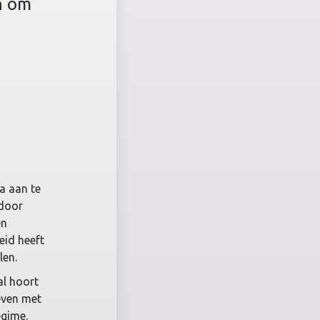
n om
a aan te
 door
en
eid heeft
len.
al hoort
reven met
egime.