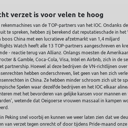
cht verzet is voor velen te hoog
de rekenmachines van de TOP-partners van het IOC. Ondanks d
it te spreken, hebben zij berekend dat reputatieschade in he
 boos China met een lucratieve afzetmarkt van 1,4 miljard
ights Watch heeft alle 13 TOP-partners aangeschreven en kr
ende - reactie terug van Allianz. Onlangs moesten de Amerika
octer & Gamble, Coca-Cola, Visa, Intel en Airbnb, zich in de s
 partnership. Hoewel al deze bedrijven de VN-richtlijnen over
senrechten hebben onderschreven, liet geen van hen zich verle
nsenrechten in China. Ze hebben minder schroom zich uit te s
pische Spelen waar dezelfde bedrijven en het IOC elkaar aline
teren met het bevorderen van gelijke kansen voor mannen en
arden’, wetende dat Oeigoerse vrouwen massaal in kampen w
d. ­­­
n in Peking snel voorbij en kunnen we weer laten zien dat we de
ken van verzet tegen onrecht of door tijdens Pride-maand onze