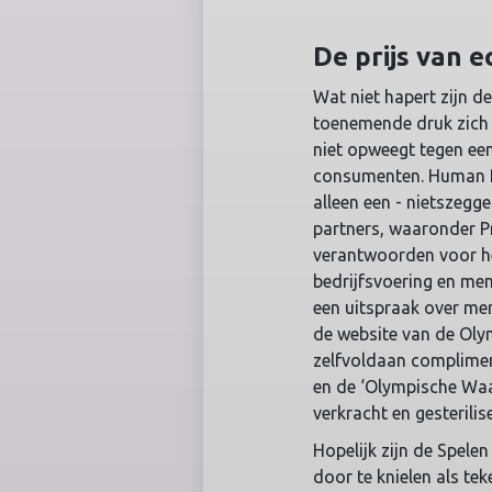
De prijs van e
Wat niet hapert zijn 
toenemende druk zich u
niet opweegt tegen een
consumenten. Human R
alleen een - nietszegg
partners, waaronder Pr
verantwoorden voor het
bedrijfsvoering en men
een uitspraak over me
de website van de Olym
zelfvoldaan complimen
en de ‘Olympische Wa
verkracht en gesteriliseer
Hopelijk zijn de Spele
door te knielen als te