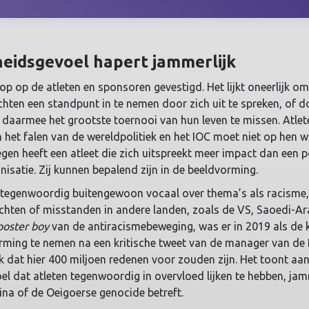
eidsgevoel hapert jammerlijk
p op de atleten en sponsoren gevestigd. Het lijkt oneerlijk o
chten een standpunt in te nemen door zich uit te spreken, of d
 daarmee het grootste toernooi van hun leven te missen. Atlete
n het falen van de wereldpolitiek en het IOC moet niet op hen 
en heeft een atleet die zich uitspreekt meer impact dan een p
satie. Zij kunnen bepalend zijn in de beeldvorming.
n tegenwoordig buitengewoon vocaal over thema’s als racisme
echten of misstanden in andere landen, zoals de VS, Saoedi-Ar
poster boy
van de antiracismebeweging, was er in 2019 als de 
erming te nemen na een kritische tweet van de manager van d
k dat hier 400 miljoen redenen voor zouden zijn. Het toont aan
l dat atleten tegenwoordig in overvloed lijken te hebben, jam
na of de Oeigoerse genocide betreft.