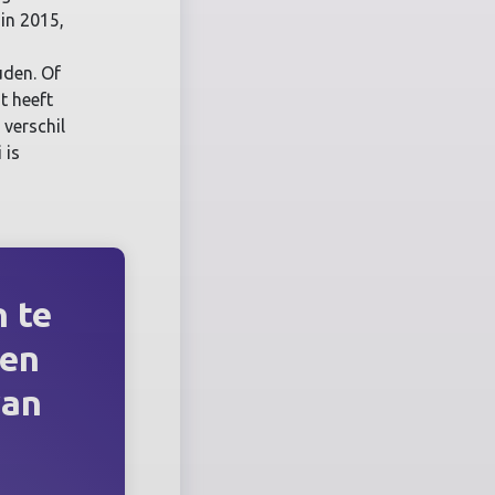
in 2015,
uden. Of
t heeft
 verschil
 is
 te
men
van