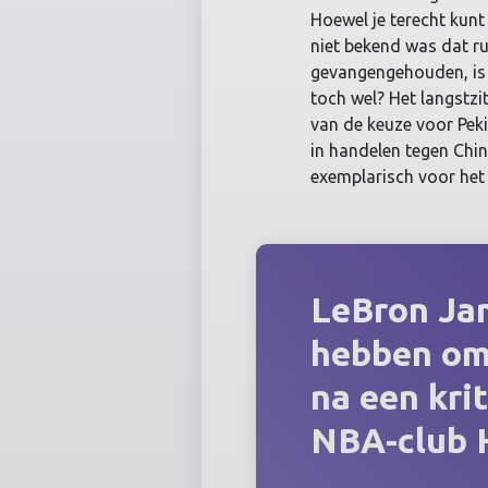
Hoewel je terecht kunt
niet bekend was dat r
gevangengehouden, is
toch wel? Het langstzi
van de keuze voor Peki
in handelen tegen Chi
exemplarisch voor het
LeBron Jam
hebben om
na een kri
NBA-club 