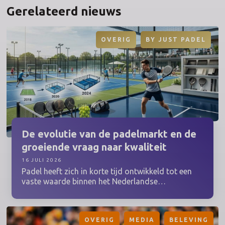
Gerelateerd nieuws
OVERIG
BY
JUST PADEL
De evolutie van de padelmarkt en de
groeiende vraag naar kwaliteit
16 JULI 2026
Padel heeft zich in korte tijd ontwikkeld tot een
vaste waarde binnen het Nederlandse
sportlandschap. Waar een paar jaar geleden
vooral de grote steden een handjevol banen
hadden, is padel inmiddels overal te vinden.
OVERIG
MEDIA
BELEVING
Nieuwe clubs openen hun deuren, bestaande