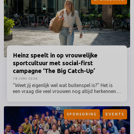
Heinz
speelt in op vrouwelijke
sportcultuur met social-first
campagne ‘The Big Catch-Up’
18 JUNI 2026
"Weet jij eigenlijk wel wat buitenspel is?" Het is
een vraag die veel vrouwen nog altijd herkennen,
terwijl hun betrokkenheid bij sport al lang geen
uitzondering meer is. Toch worden grote
sportmomenten en de activaties daaromheen nog
SPONSORING
EVENTS
vaak ontwikkeld vanuit een traditioneel beeld van
de sportfan. Heinz speelt daar deze zomer op in
en zet vrouwelijke sportfans centraal met The Big
Catch-Up: een Nederlandse campagne binnen de