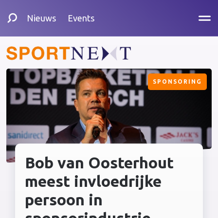
Nieuws
Events
SPONSORING
Bob van Oosterhout
meest invloedrijke
persoon in
sponsorindustrie