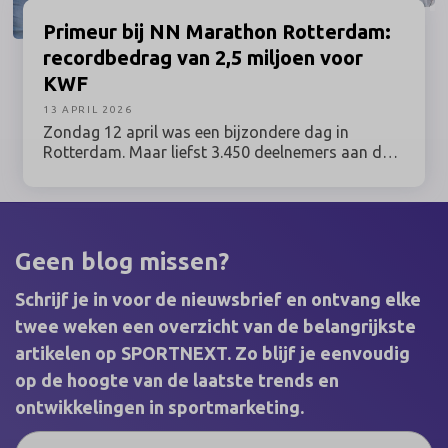
Primeur
bij NN Marathon Rotterdam:
recordbedrag van 2,5 miljoen voor
KWF
13 APRIL 2026
Zondag 12 april was een bijzondere dag in
Rotterdam. Maar liefst 3.450 deelnemers aan de
NN Marathon Rotterdam liepen voor hun moeder,
hun vriend of hun buurman. Of voor zichzelf, als
overlevende van kanker. Samen haalden zij een
recordbedrag op van 2,5 miljoen euro. Met deze
opbrengst maakt KWF Kankerbestrijding
Geen blog missen?
kankeronderzoek, zorg en ondersteuning mogelijk
voor iedereen die geraakt is door kanker.
Schrijf je in voor de nieuwsbrief en ontvang elke
twee weken een overzicht van de belangrijkste
artikelen op SPORTNEXT. Zo blijf je eenvoudig
op de hoogte van de laatste trends en
ontwikkelingen in sportmarketing.