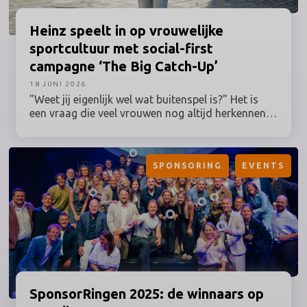
Heinz
speelt in op vrouwelijke
sportcultuur met social-first
campagne ‘The Big Catch-Up’
18 JUNI 2026
"Weet jij eigenlijk wel wat buitenspel is?" Het is
een vraag die veel vrouwen nog altijd herkennen,
terwijl hun betrokkenheid bij sport al lang geen
uitzondering meer is. Toch worden grote
sportmomenten en de activaties daaromheen nog
SPONSORING
EVENTS
vaak ontwikkeld vanuit een traditioneel beeld van
de sportfan. Heinz speelt daar deze zomer op in
en zet vrouwelijke sportfans centraal met The Big
Catch-Up: een Nederlandse campagne binnen de
Lost in Love-campagne, ontwikkeld in
samenwerking met women’s sports marketing
agency Branthlete.
SponsorRingen
2025: de winnaars op