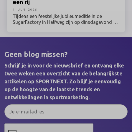
een rij
11 JUNI 2026
Tijdens een feestelijke jubileumeditie in de
SugarFactory in Halfweg zijn op dinsdagavond 9
juni 2026 de winnaars van de SponsorRingen
2025 bekendgemaakt. Sponsorprofessionals uit
sport, kunst & cultuur, entertainment, media,
esports & gaming en maatschappij kwamen bijeen
voor de uitreiking van de belangrijkste vakprijzen
Geen blog missen?
binnen het Nederlandse sponsorvakgebied.
Schrijf je in voor de nieuwsbrief en ontvang elke
twee weken een overzicht van de belangrijkste
artikelen op SPORTNEXT. Zo blijf je eenvoudig
op de hoogte van de laatste trends en
ontwikkelingen in sportmarketing.