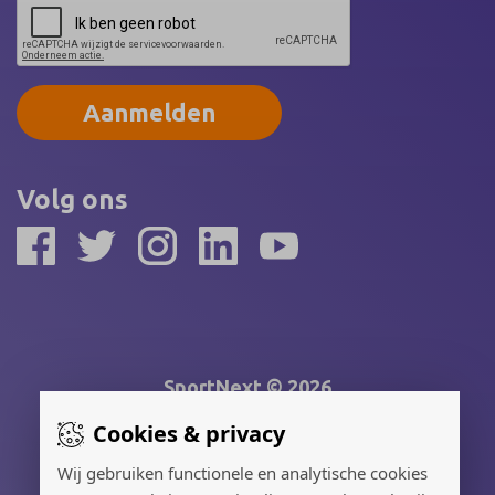
Aanmelden
Volg ons
SportNext © 2026
Cookies & privacy
Gerealiseerd door:
Wij gebruiken functionele en analytische cookies