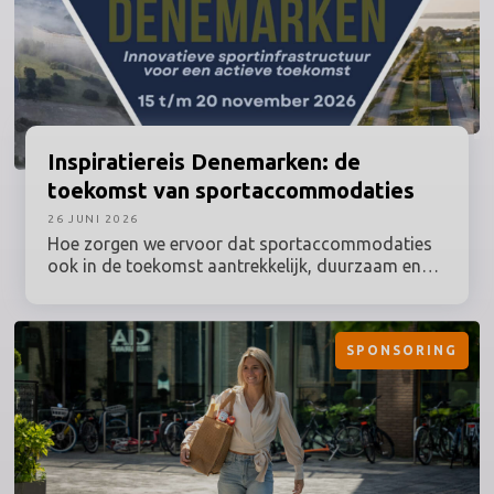
Inspiratiereis
Denemarken: de
toekomst van sportaccommodaties
26 JUNI 2026
Hoe zorgen we ervoor dat sportaccommodaties
ook in de toekomst aantrekkelijk, duurzaam en
optimaal benut blijven? Tijdens deze inspiratiereis
naar Denemarken onder leiding van Prof. dr.
Maarten van Bottenburg ontdek je hoe een van de
SPONSORING
meest vooruitstrevende sportlanden van Europa
omgaat met actuele vraagstukken rondom sport,
bewegen, ruimtegebruik en duurzaamheid.