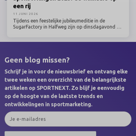
een rij
11 JUNI 2026
Tijdens een feestelijke jubileumeditie in de
SugarFactory in Halfweg zijn op dinsdagavond 9
juni 2026 de winnaars van de SponsorRingen
2025 bekendgemaakt. Sponsorprofessionals uit
sport, kunst & cultuur, entertainment, media,
esports & gaming en maatschappij kwamen bijeen
voor de uitreiking van de belangrijkste vakprijzen
Geen blog missen?
binnen het Nederlandse sponsorvakgebied.
Schrijf je in voor de nieuwsbrief en ontvang elke
twee weken een overzicht van de belangrijkste
artikelen op SPORTNEXT. Zo blijf je eenvoudig
op de hoogte van de laatste trends en
ontwikkelingen in sportmarketing.