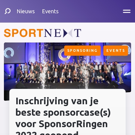
Nieuws
Events
SPONSORING
EVENTS
Inschrijving van je
beste sponsorcase(s)
voor SponsorRingen
2022 geopend