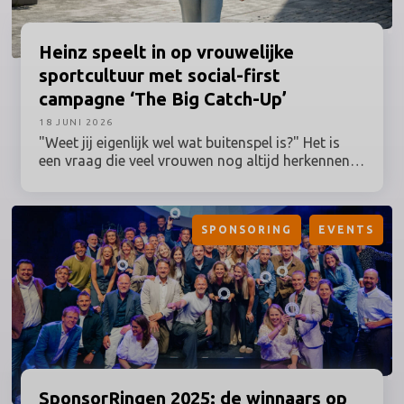
Heinz
speelt in op vrouwelijke
sportcultuur met social-first
campagne ‘The Big Catch-Up’
18 JUNI 2026
"Weet jij eigenlijk wel wat buitenspel is?" Het is
een vraag die veel vrouwen nog altijd herkennen,
terwijl hun betrokkenheid bij sport al lang geen
uitzondering meer is. Toch worden grote
sportmomenten en de activaties daaromheen nog
SPONSORING
EVENTS
vaak ontwikkeld vanuit een traditioneel beeld van
de sportfan. Heinz speelt daar deze zomer op in
en zet vrouwelijke sportfans centraal met The Big
Catch-Up: een Nederlandse campagne binnen de
Lost in Love-campagne, ontwikkeld in
samenwerking met women’s sports marketing
agency Branthlete.
SponsorRingen
2025: de winnaars op