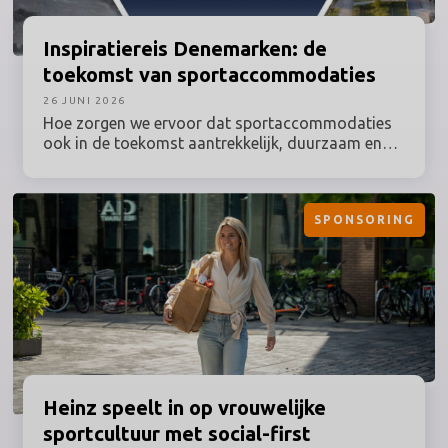
Inspiratiereis
Denemarken: de
toekomst van sportaccommodaties
26 JUNI 2026
Hoe zorgen we ervoor dat sportaccommodaties
ook in de toekomst aantrekkelijk, duurzaam en
optimaal benut blijven? Tijdens deze inspiratiereis
naar Denemarken onder leiding van Prof. dr.
Maarten van Bottenburg ontdek je hoe een van de
SPONSORING
meest vooruitstrevende sportlanden van Europa
omgaat met actuele vraagstukken rondom sport,
bewegen, ruimtegebruik en duurzaamheid.
Heinz
speelt in op vrouwelijke
sportcultuur met social-first