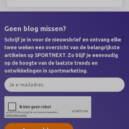
juni 2026 de winnaars van de SponsorRingen
2025 bekendgemaakt. Sponsorprofessionals uit
sport, kunst & cultuur, entertainment, media,
esports & gaming en maatschappij kwamen bijeen
voor de uitreiking van de belangrijkste vakprijzen
Geen blog missen?
binnen het Nederlandse sponsorvakgebied.
Schrijf je in voor de nieuwsbrief en ontvang elke
twee weken een overzicht van de belangrijkste
artikelen op SPORTNEXT. Zo blijf je eenvoudig
op de hoogte van de laatste trends en
ontwikkelingen in sportmarketing.