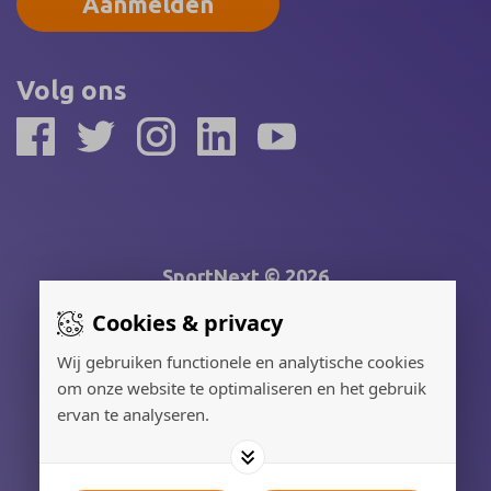
Aanmelden
Volg ons
SportNext © 2026
Cookies & privacy
Gerealiseerd door:
Wij gebruiken functionele en analytische cookies
om onze website te optimaliseren en het gebruik
Adverteren
ervan te analyseren.
Privacy Policy
Cookies