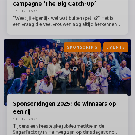
campagne ‘The Big Catch-Up’
18 JUNI 2026
"Weet jij eigenlijk wel wat buitenspel is?" Het is
een vraag die veel vrouwen nog altijd herkennen,
terwijl hun betrokkenheid bij sport al lang geen
uitzondering meer is. Toch worden grote
sportmomenten en de activaties daaromheen nog
SPONSORING
EVENTS
vaak ontwikkeld vanuit een traditioneel beeld van
de sportfan. Heinz speelt daar deze zomer op in
en zet vrouwelijke sportfans centraal met The Big
Catch-Up: een Nederlandse campagne binnen de
Lost in Love-campagne, ontwikkeld in
samenwerking met women’s sports marketing
agency Branthlete.
SponsorRingen
2025: de winnaars op
een rij
11 JUNI 2026
Tijdens een feestelijke jubileumeditie in de
SugarFactory in Halfweg zijn op dinsdagavond 9