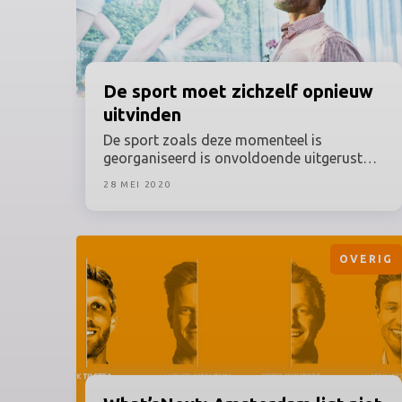
De sport moet zichzelf opnieuw
uitvinden
De sport zoals deze momenteel is
georganiseerd is onvoldoende uitgerust
voor een pandemie. Het is voornamelijk
28 MEI 2020
gestoeld op fysieke evenementen waar je
dicht op elkaar zit en uitbundig juicht en
zingt. Deze pijler is één van de grootste
inkomstenbronnen bij competities, maar
OVERIG
vooral bij evenementen. Dit was een van de
uitkomsten van het webinar Nieuw Licht
van TDE, een ontdekkingsreis naar de
anderhalvemeterwereld van sport en de
invloed hierop van technologie, innovatie
en digital marketing.