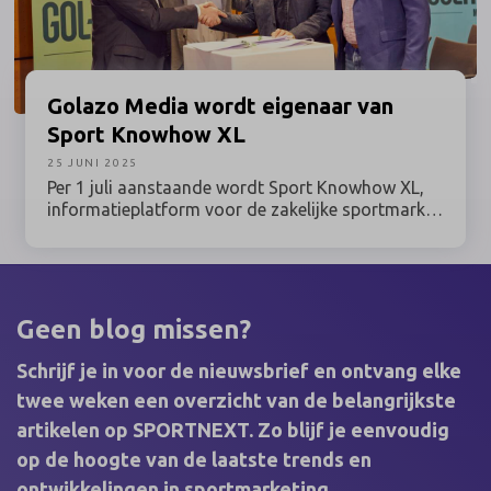
duidelijk al voor op de nieuwe marktkansen die
daardoor ontstaan. Tijdens het ‘Sports in USA
Event’ op 11 juni, in innovatiehub De Titaan in Den
Haag, lieten ruim 200 ondernemers met
internationale ambitie zich bijpraten over de
Golazo
Media wordt eigenaar van
mogelijkheden om aan te haken.
Sport Knowhow XL
25 JUNI 2025
Per 1 juli aanstaande wordt Sport Knowhow XL,
informatieplatform voor de zakelijke sportmarkt,
onderdeel van Golazo Media BV. Sport Knowhow
XL startte 18 jaar geleden en is sindsdien
uitgegroeid tot een sterk merk in de professionele
sportsector.
Geen blog missen?
Schrijf je in voor de nieuwsbrief en ontvang elke
twee weken een overzicht van de belangrijkste
artikelen op SPORTNEXT. Zo blijf je eenvoudig
op de hoogte van de laatste trends en
ontwikkelingen in sportmarketing.