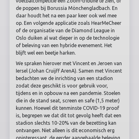
voetbalcompetitie een Zoom-tribune te zien, of
de poppen bij Borussia Mönchengladbach. En
daar houdt het na een paar keer ook wel mee
op. Een volgende applicatie zoals HearMeCheer
of de organisatie van de Diamond League in
Oslo duiken al wat dieper in op de technologie
of beleving van een hybride evenement. Het
blijft wel een beetje harken.
We spraken hierover met Vincent en Jeroen van
Iersel (Johan Cruijff ArenA). Samen met Vincent
bedachten we de inrichting van een stadion
zodat deze geschikt is voor gebruik voor,
tijdens en in opbouw na een pandemie. Stoelen
die in de stand seat, screen en safe (1,5 meter)
kunnen. Hoewel dit tenminste COVID-19 proof
is, begrepen we dat dit tot gevolg heeft dat een
stadion slechts 10-20% van de bezetting kan
ontvangen. Niet alleen is dit economisch erg
oninteressant, de eerder aangehaalde beleving