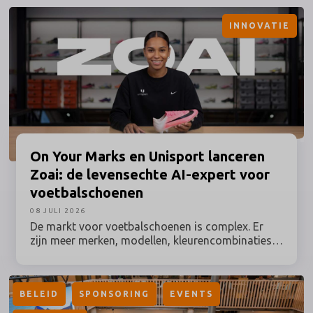
INNOVATIE
On Your Marks en Unisport lanceren
Zoai: de levensechte AI-expert voor
voetbalschoenen
08 JULI 2026
De markt voor voetbalschoenen is complex. Er
zijn meer merken, modellen, kleurencombinaties
en technische details dan ooit. Toch blijft de
communicatie vaak hangen in statische reviews
en generieke productpagina’s. De consument wil
BELEID
SPONSORING
EVENTS
meer: persoonlijke, betrouwbare begeleiding en
direct antwoord op concrete vragen. Daarom