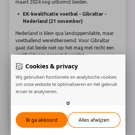
maart 2024 nog uitkomst bieden.
EK-kwalificatie voetbal - Gibraltar -
Nederland (21 november)
Nederland is klein qua landoppervlakte, maar
voetballend wereldberoemd. Voor Gibraltar
gaat dat beide niet op: het mag met recht een
voetbaldwerg genoemd worden.
Cookies & privacy
WK Handbal voor vrouwen (30
november-17 december)
Wij gebruiken functionele en analytische cookies
om onze website te optimaliseren en het gebruik
Jarenlang behoorde Oranje tot de wereldtop,
ervan te analyseren.
met de gouden medaille op het WK van 2019
als hoogtepunt. Op de laatste EK's en WK's
waren de prestaties minder. Weten de dames
2023 weer af te sluiten met eremetaal?
Ik ga akkoord
Alles afwijzen