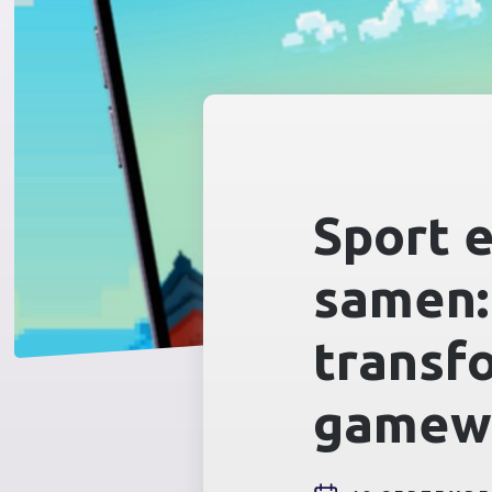
Sport 
samen:
transf
gamew