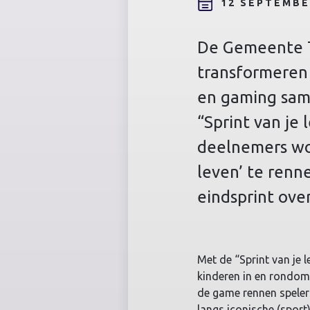
12 SEPTEMBE
De Gemeente T
transformeren 
en gaming sam
“Sprint van je
deelnemers wo
leven’ te renne
eindsprint ove
Met de “Sprint van je
kinderen in en rondom 
de game rennen spelers
langs iconische (sport)