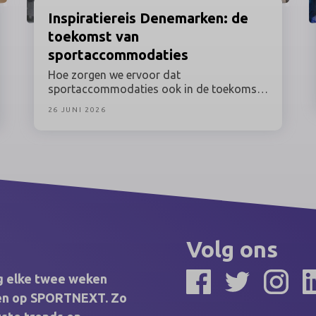
Inspiratiereis
Denemarken: de
toekomst van
sportaccommodaties
Hoe zorgen we ervoor dat
sportaccommodaties ook in de toekomst
aantrekkelijk, duurzaam en optimaal benut
26 JUNI 2026
blijven? Tijdens deze inspiratiereis naar
Denemarken onder leiding van Prof. dr.
Maarten van Bottenburg ontdek je hoe een
van de meest vooruitstrevende
sportlanden van Europa omgaat met
actuele vraagstukken rondom sport,
bewegen, ruimtegebruik en duurzaamheid.
Volg ons
ng elke twee weken
elen op SPORTNEXT. Zo