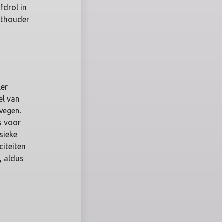
fdrol in
ethouder
ler
el van
wegen.
s voor
sieke
citeiten
, aldus