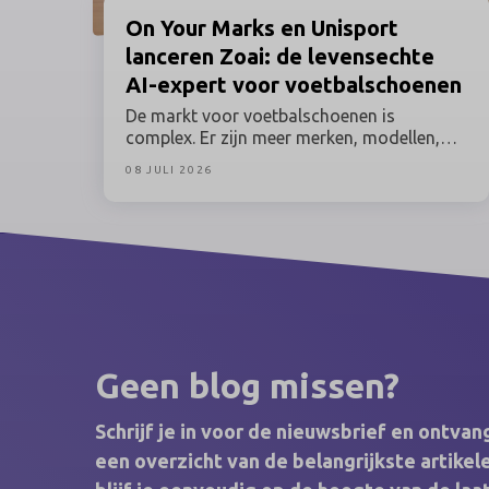
On Your Marks en Unisport
lanceren Zoai: de levensechte
AI-expert voor voetbalschoenen
De markt voor voetbalschoenen is
complex. Er zijn meer merken, modellen,
kleurencombinaties en technische details
08 JULI 2026
dan ooit. Toch blijft de communicatie vaak
hangen in statische reviews en generieke
productpagina’s. De consument wil meer:
persoonlijke, betrouwbare begeleiding en
direct antwoord op concrete vragen.
Daarom bedacht sportmarketingbureau
On Your Marks, in opdracht van Unisport,
het AI-karakter Zoai. Zij kan alles vertellen
over de nieuwste Nike-modellen die we nu
Geen blog missen?
op het WK zien.
Schrijf je in voor de nieuwsbrief en ontva
een overzicht van de belangrijkste artik