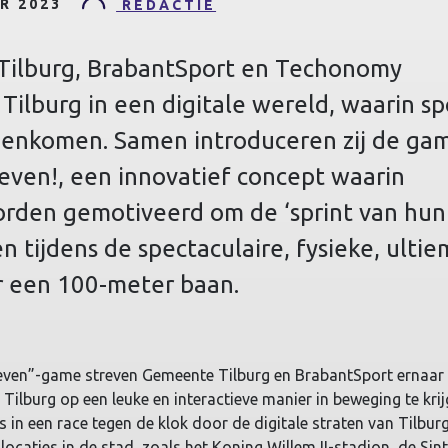
R 2023
REDACTIE
ilburg, BrabantSport en Techonomy
Tilburg in een digitale wereld, waarin sp
enkomen. Samen introduceren zij de ga
 leven!, een innovatief concept waarin
rden gemotiveerd om de ‘sprint van hun
n tijdens de spectaculaire, fysieke, ulti
r een 100-meter baan.
 leven”-game streven Gemeente Tilburg en BrabantSport ernaa
Tilburg op een leuke en interactieve manier in beweging te krij
 in een race tegen de klok door de digitale straten van Tilbur
locaties in de stad, zoals het Koning Willem II-stadion, de Sint