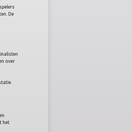
spelers
ten. De
inalisten
en over
tatie.
en
t het