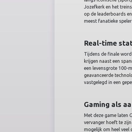
Jozefkerk en het treins
op de leaderboards en
meest fanatieke speler
Real-time sta
Tijdens de finale wordt
krijgen naast een spa
een levensgrote 100-m
geavanceerde technolog
vastgelegd in een gepe
Gaming als aa
Met deze game laten G
vervanger hoeft te zij
mogelijk om heel veel 