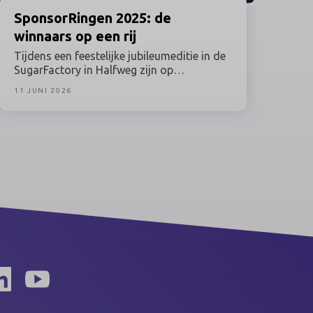
SponsorRingen
2025: de
winnaars op een rij
Tijdens een feestelijke jubileumeditie in de
SugarFactory in Halfweg zijn op
dinsdagavond 9 juni 2026 de winnaars van
11 JUNI 2026
de SponsorRingen 2025 bekendgemaakt.
Sponsorprofessionals uit sport, kunst &
cultuur, entertainment, media, esports &
gaming en maatschappij kwamen bijeen
voor de uitreiking van de belangrijkste
vakprijzen binnen het Nederlandse
sponsorvakgebied.