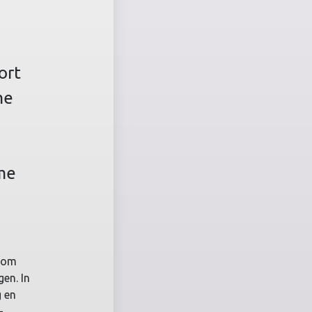
ort
me
eme
r om
gen. In
g en
-