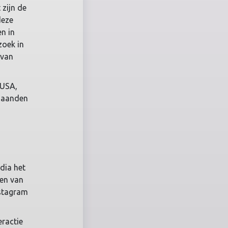
 zijn de
eze
n in
zoek in
 van
 USA,
 maanden
dia het
ten van
nstagram
eractie