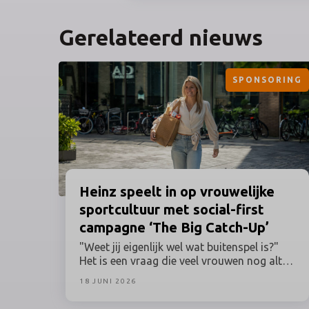
Gerelateerd nieuws
SPONSORING
Heinz
speelt in op vrouwelijke
sportcultuur met social-first
campagne ‘The Big Catch-Up’
"Weet jij eigenlijk wel wat buitenspel is?"
Het is een vraag die veel vrouwen nog altijd
herkennen, terwijl hun betrokkenheid bij
18 JUNI 2026
sport al lang geen uitzondering meer is.
Toch worden grote sportmomenten en de