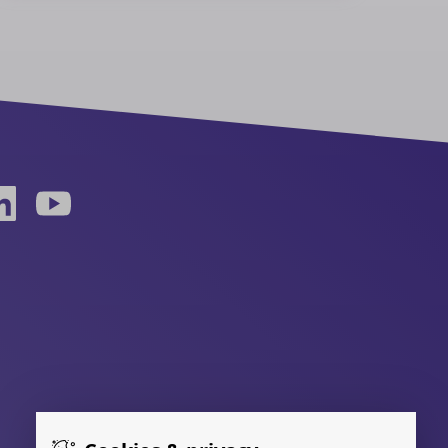
van kanker. Samen haalden zij een
recordbedrag op van 2,5 miljoen euro. Met
deze opbrengst maakt KWF
Kankerbestrijding kankeronderzoek, zorg
en ondersteuning mogelijk voor iedereen
die geraakt is door kanker.