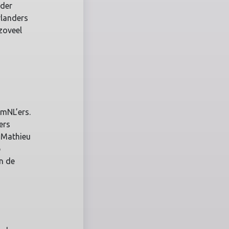
rder
rlanders
 zoveel
mNL’ers.
ers
n Mathieu
p
n de