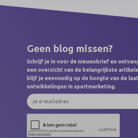
activaties daaromheen nog vaak
ontwikkeld vanuit een traditioneel beeld
van de sportfan. Heinz speelt daar deze
zomer op in en zet vrouwelijke sportfans
centraal met The Big Catch-Up: een
Nederlandse campagne binnen de Lost in
Love-campagne, ontwikkeld in
Geen blog missen?
samenwerking met women’s sports
marketing agency Branthlete.
Schrijf je in voor de nieuwsbrief en ontva
een overzicht van de belangrijkste artik
blijf je eenvoudig op de hoogte van de laa
ontwikkelingen in sportmarketing.