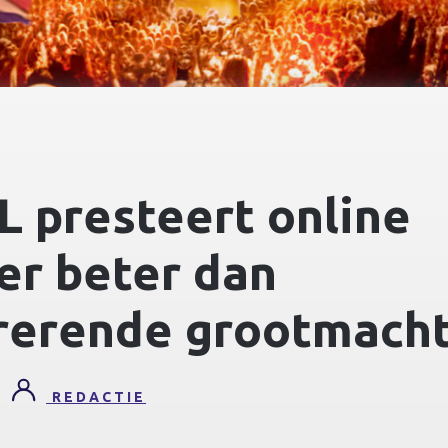
 presteert online
er beter dan
rerende grootmach
REDACTIE