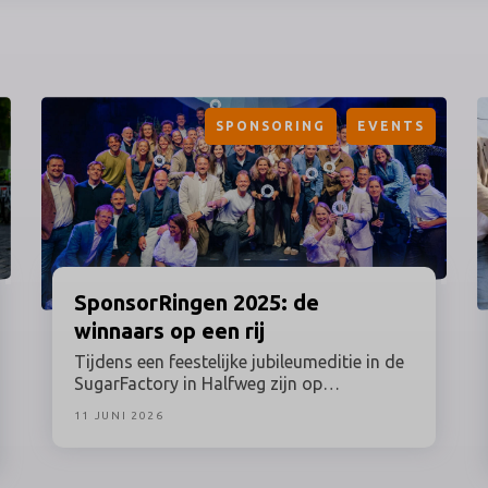
SPONSORING
EVENTS
SponsorRingen
2025: de
winnaars op een rij
Tijdens een feestelijke jubileumeditie in de
SugarFactory in Halfweg zijn op
dinsdagavond 9 juni 2026 de winnaars van
11 JUNI 2026
de SponsorRingen 2025 bekendgemaakt.
Sponsorprofessionals uit sport, kunst &
cultuur, entertainment, media, esports &