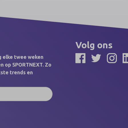
gaming en maatschappij kwamen bijeen
voor de uitreiking van de belangrijkste
vakprijzen binnen het Nederlandse
sponsorvakgebied.
Volg ons
ng elke twee weken
elen op SPORTNEXT. Zo
tste trends en