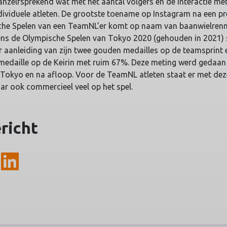
nzelfsprekend wat met het aantal volgers en de interactie me
dividuele atleten. De grootste toename op Instagram na een pr
che Spelen van een TeamNL’er komt op naam van baanwielren
dens de Olympische Spelen van Tokyo 2020 (gehouden in 2021) 
r aanleiding van zijn twee gouden medailles op de teamsprint 
 medaille op de Keirin met ruim 67%. Deze meting werd gedaan
n Tokyo en na afloop. Voor de TeamNL atleten staat er met dez
aar ook commercieel veel op het spel.
ericht