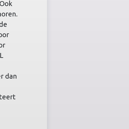
 Ook
horen.
nde
oor
or
NL
er dan
teert