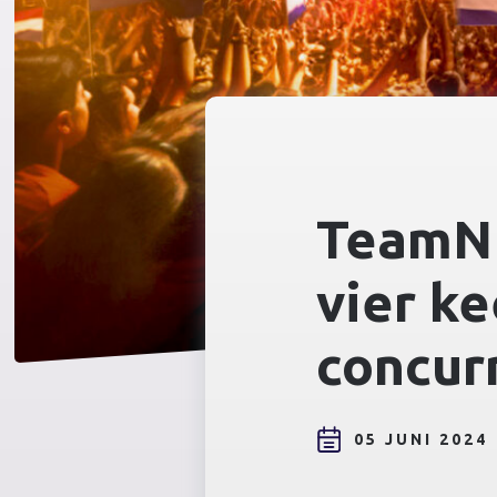
TeamNL
vier ke
concur
05 JUNI 2024