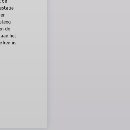
t de
estatie
ner
steeg
en de
 aan het
e kennis