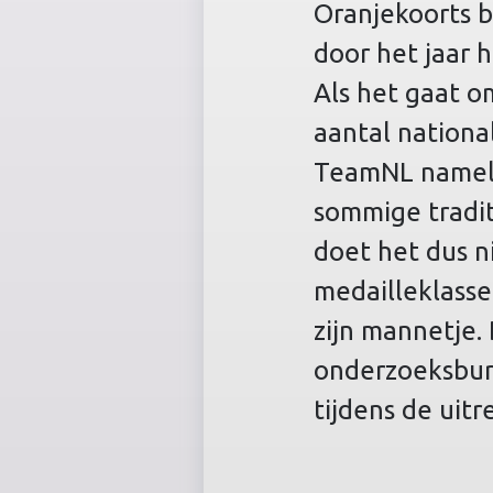
Oranjekoorts b
door het jaar 
Als het gaat o
aantal nationa
TeamNL namelij
sommige tradi
doet het dus n
medailleklass
zijn mannetje. 
onderzoeksbur
tijdens de uit