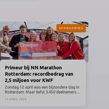
SPONSORING
Primeur
bij NN Marathon
Rotterdam: recordbedrag van
2,5 miljoen voor KWF
Zondag 12 april was een bijzondere dag in
Rotterdam. Maar liefst 3.450 deelnemers
aan de NN Marathon Rotterdam liepen
13 APRIL 2026
voor hun moeder, hun vriend of hun
buurman. Of voor zichzelf, als overlevende