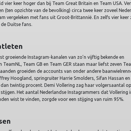
d vier keer hoger dan bij Team Great Britain en Team USA. Ve
en (ten opzichte van de bevolking) circa twee keer zoveel Nede
am vergeleken met fans uit Groot-Brittannië. En zelfs vier keer
de Duitse fans.
atleten
dst groeiende Instagram-kanalen van zo’n vijftig bekende en
n TeamNL, Team GB en Team GER staan maar liefst zeven Tea
maanden groeiden de accounts van onder andere baanwielrenn
ffrey Hoogland, springruiter Harrie Smolders, Sifan Hassan e
dan twintig procent. Demi Vollering zag haar volgersaantal o
stijgen. Het aantal Nederlandse Instagrammers dat Vollering i
den wist te vinden, zorgde voor een stijging van ruim 95%.
sen