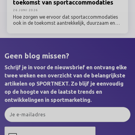
toekomst van sportaccommodaties
26 JUNI 2026
Hoe zorgen we ervoor dat sportaccommodaties
ook in de toekomst aantrekkelijk, duurzaam en
optimaal benut blijven? Tijdens deze inspiratiereis
naar Denemarken onder leiding van Prof. dr.
Maarten van Bottenburg ontdek je hoe een van de
meest vooruitstrevende sportlanden van Europa
omgaat met actuele vraagstukken rondom sport,
Geen blog missen?
bewegen, ruimtegebruik en duurzaamheid.
Schrijf je in voor de nieuwsbrief en ontvang elke
twee weken een overzicht van de belangrijkste
artikelen op SPORTNEXT. Zo blijf je eenvoudig
op de hoogte van de laatste trends en
ontwikkelingen in sportmarketing.