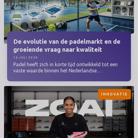
De evolutie van de padelmarkt en de
groeiende vraag naar kwaliteit
16 JULI 2026
Padel heeft zich in korte tijd ontwikkeld tot een
vaste waarde binnen het Nederlandse
sportlandschap. Waar een paar jaar geleden
vooral de grote steden een handjevol banen
hadden, is padel inmiddels overal te vinden.
INNOVATIE
Nieuwe clubs openen hun deuren, bestaande
sportlocaties bouwen squashbanen om en de
agenda's van padelbanen zitten weken van
tevoren vol. Die snelle groei heeft niet alleen geleid
tot meer spelers, maar ook tot een ander type
sporter. Wie begint met padel, blijft vaak hangen.
En wie vaker op de baan staat, gaat vanzelf