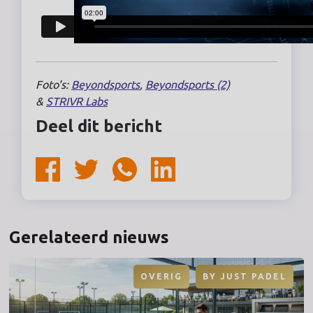
Foto's:
Beyondsports
,
Beyondsports (2)
&
STRIVR Labs
Deel dit bericht
Gerelateerd nieuws
OVERIG
BY
JUST PADEL