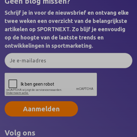
Geen blog missen?
kankeronderzoek, zorg en ondersteuning mogelijk
voor iedereen die geraakt is door kanker.
Schrijf je in voor de nieuwsbrief en ontvang elke
twee weken een overzicht van de belangrijkste
artikelen op SPORTNEXT. Zo blijf je eenvoudig
op de hoogte van de laatste trends en
ontwikkelingen in sportmarketing.
Aanmelden
Volg ons