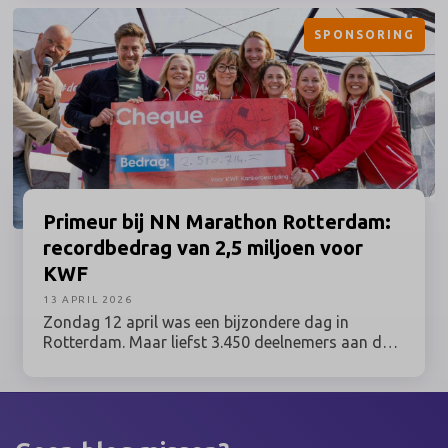
sport, kunst & cultuur, entertainment, media,
SPONSORING
esports & gaming en maatschappij kwamen bijeen
voor de uitreiking van de belangrijkste vakprijzen
binnen het Nederlandse sponsorvakgebied.
Primeur
bij NN Marathon Rotterdam:
recordbedrag van 2,5 miljoen voor
KWF
13 APRIL 2026
Zondag 12 april was een bijzondere dag in
Rotterdam. Maar liefst 3.450 deelnemers aan de
NN Marathon Rotterdam liepen voor hun moeder,
hun vriend of hun buurman. Of voor zichzelf, als
overlevende van kanker. Samen haalden zij een
recordbedrag op van 2,5 miljoen euro. Met deze
opbrengst maakt KWF Kankerbestrijding