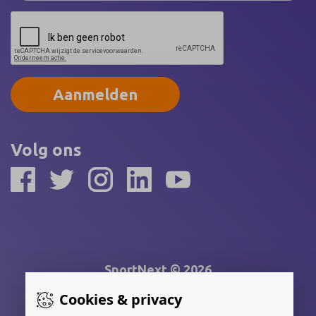
Aanmelden
Volg ons
SportNext © 2026
Cookies & privacy
Gerealiseerd door: