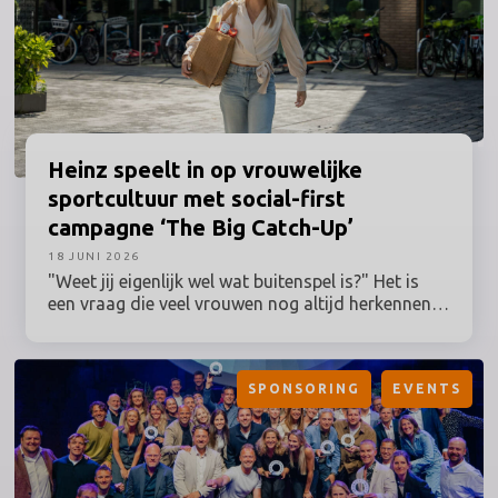
Heinz
speelt in op vrouwelijke
sportcultuur met social-first
campagne ‘The Big Catch-Up’
18 JUNI 2026
"Weet jij eigenlijk wel wat buitenspel is?" Het is
een vraag die veel vrouwen nog altijd herkennen,
terwijl hun betrokkenheid bij sport al lang geen
uitzondering meer is. Toch worden grote
sportmomenten en de activaties daaromheen nog
SPONSORING
EVENTS
vaak ontwikkeld vanuit een traditioneel beeld van
de sportfan. Heinz speelt daar deze zomer op in
en zet vrouwelijke sportfans centraal met The Big
Catch-Up: een Nederlandse campagne binnen de
Lost in Love-campagne, ontwikkeld in