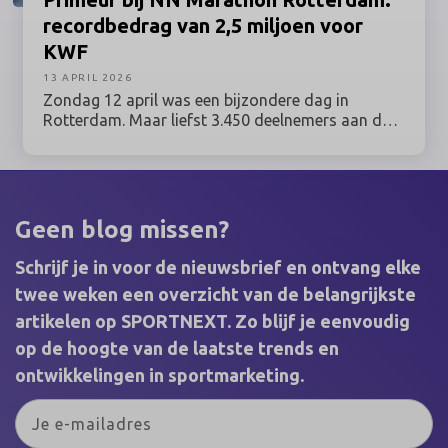
recordbedrag van 2,5 miljoen voor
KWF
13 APRIL 2026
Zondag 12 april was een bijzondere dag in
Rotterdam. Maar liefst 3.450 deelnemers aan de
NN Marathon Rotterdam liepen voor hun moeder,
hun vriend of hun buurman. Of voor zichzelf, als
overlevende van kanker. Samen haalden zij een
recordbedrag op van 2,5 miljoen euro. Met deze
opbrengst maakt KWF Kankerbestrijding
Geen blog missen?
kankeronderzoek, zorg en ondersteuning mogelijk
voor iedereen die geraakt is door kanker.
Schrijf je in voor de nieuwsbrief en ontvang elke
twee weken een overzicht van de belangrijkste
artikelen op SPORTNEXT. Zo blijf je eenvoudig
op de hoogte van de laatste trends en
ontwikkelingen in sportmarketing.