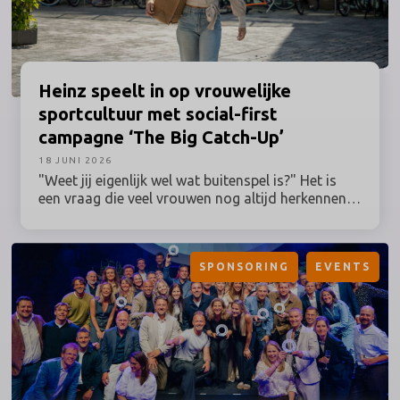
Heinz
speelt in op vrouwelijke
sportcultuur met social-first
campagne ‘The Big Catch-Up’
18 JUNI 2026
"Weet jij eigenlijk wel wat buitenspel is?" Het is
een vraag die veel vrouwen nog altijd herkennen,
terwijl hun betrokkenheid bij sport al lang geen
uitzondering meer is. Toch worden grote
sportmomenten en de activaties daaromheen nog
SPONSORING
EVENTS
vaak ontwikkeld vanuit een traditioneel beeld van
de sportfan. Heinz speelt daar deze zomer op in
en zet vrouwelijke sportfans centraal met The Big
Catch-Up: een Nederlandse campagne binnen de
Lost in Love-campagne, ontwikkeld in
samenwerking met women’s sports marketing
agency Branthlete.