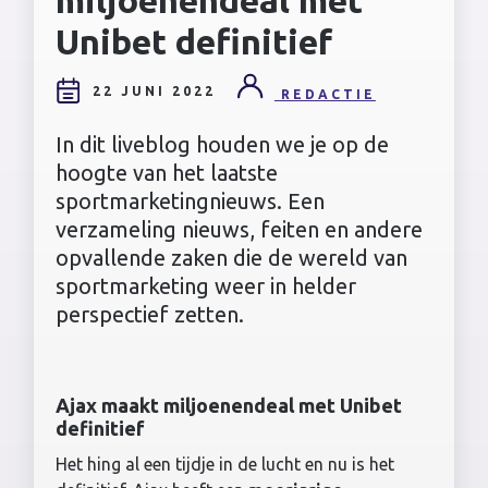
Unibet definitief
22 JUNI 2022
REDACTIE
In dit liveblog houden we je op de
hoogte van het laatste
sportmarketingnieuws. Een
verzameling nieuws, feiten en andere
opvallende zaken die de wereld van
sportmarketing weer in helder
perspectief zetten.
Ajax maakt miljoenendeal met Unibet
definitief
Het hing al een tijdje in de lucht en nu is het