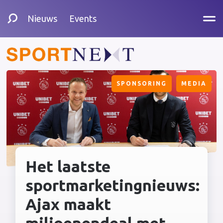
Nieuws
Events
SPONSORING
MEDIA
Het laatste
sportmarketingnieuws:
Ajax maakt
miljoenendeal met