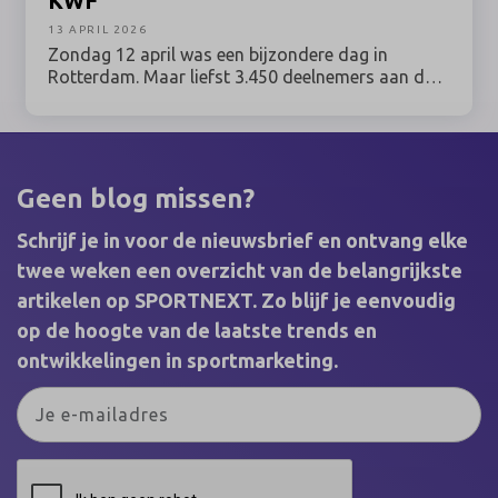
KWF
13 APRIL 2026
Zondag 12 april was een bijzondere dag in
Rotterdam. Maar liefst 3.450 deelnemers aan de
NN Marathon Rotterdam liepen voor hun moeder,
hun vriend of hun buurman. Of voor zichzelf, als
overlevende van kanker. Samen haalden zij een
recordbedrag op van 2,5 miljoen euro. Met deze
opbrengst maakt KWF Kankerbestrijding
Geen blog missen?
kankeronderzoek, zorg en ondersteuning mogelijk
voor iedereen die geraakt is door kanker.
Schrijf je in voor de nieuwsbrief en ontvang elke
twee weken een overzicht van de belangrijkste
artikelen op SPORTNEXT. Zo blijf je eenvoudig
op de hoogte van de laatste trends en
ontwikkelingen in sportmarketing.