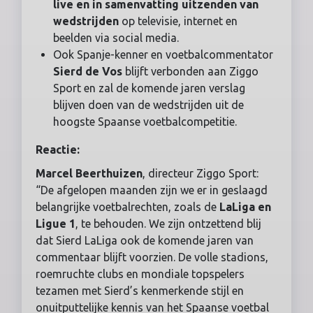
live en in samenvatting uitzenden van
wedstrijden
op televisie, internet en
beelden via social media.
Ook Spanje-kenner en voetbalcommentator
Sierd de Vos
blijft verbonden aan Ziggo
Sport en zal de komende jaren verslag
blijven doen van de wedstrijden uit de
hoogste Spaanse voetbalcompetitie.
Reactie:
Marcel Beerthuizen
, directeur Ziggo Sport:
“De afgelopen maanden zijn we er in geslaagd
belangrijke voetbalrechten, zoals de
LaLiga en
Ligue 1
, te behouden. We zijn ontzettend blij
dat Sierd LaLiga ook de komende jaren van
commentaar blijft voorzien. De volle stadions,
roemruchte clubs en mondiale topspelers
tezamen met Sierd’s kenmerkende stijl en
onuitputtelijke kennis van het Spaanse voetbal