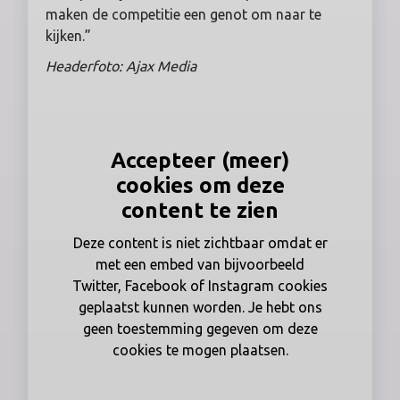
maken de competitie een genot om naar te
kijken.”
Headerfoto: Ajax Media
Accepteer (meer)
cookies om deze
content te zien
Deze content is niet zichtbaar omdat er
met een embed van bijvoorbeeld
Twitter, Facebook of Instagram cookies
geplaatst kunnen worden. Je hebt ons
geen toestemming gegeven om deze
cookies te mogen plaatsen.