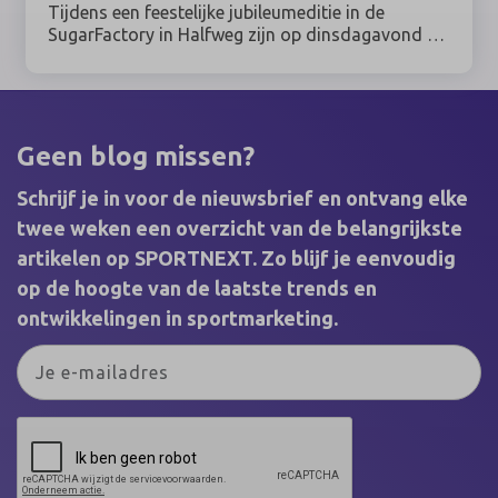
Tijdens een feestelijke jubileumeditie in de
SugarFactory in Halfweg zijn op dinsdagavond 9
juni 2026 de winnaars van de SponsorRingen
2025 bekendgemaakt. Sponsorprofessionals uit
sport, kunst & cultuur, entertainment, media,
esports & gaming en maatschappij kwamen bijeen
voor de uitreiking van de belangrijkste vakprijzen
Geen blog missen?
binnen het Nederlandse sponsorvakgebied.
Schrijf je in voor de nieuwsbrief en ontvang elke
twee weken een overzicht van de belangrijkste
artikelen op SPORTNEXT. Zo blijf je eenvoudig
op de hoogte van de laatste trends en
ontwikkelingen in sportmarketing.