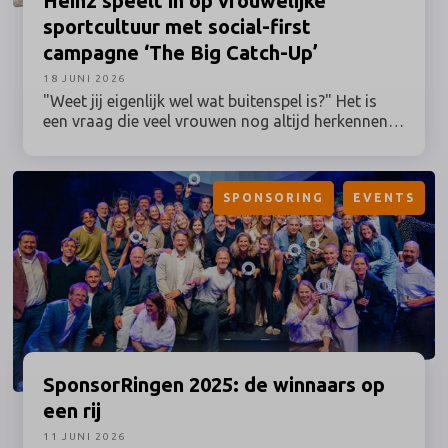
Heinz
speelt in op vrouwelijke
sportcultuur met social-first
campagne ‘The Big Catch-Up’
18 JUNI 2026
"Weet jij eigenlijk wel wat buitenspel is?" Het is
een vraag die veel vrouwen nog altijd herkennen,
terwijl hun betrokkenheid bij sport al lang geen
uitzondering meer is. Toch worden grote
sportmomenten en de activaties daaromheen nog
SPONSORING
EVENTS
vaak ontwikkeld vanuit een traditioneel beeld van
de sportfan. Heinz speelt daar deze zomer op in
en zet vrouwelijke sportfans centraal met The Big
Catch-Up: een Nederlandse campagne binnen de
Lost in Love-campagne, ontwikkeld in
samenwerking met women’s sports marketing
agency Branthlete.
SponsorRingen
2025: de winnaars op
een rij
11 JUNI 2026