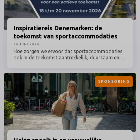
Inspiratiereis
Denemarken: de
toekomst van sportaccommodaties
26 JUNI 2026
Hoe zorgen we ervoor dat sportaccommodaties
ook in de toekomst aantrekkelijk, duurzaam en
optimaal benut blijven? Tijdens deze inspiratiereis
naar Denemarken onder leiding van Prof. dr.
Maarten van Bottenburg ontdek je hoe een van de
SPONSORING
meest vooruitstrevende sportlanden van Europa
omgaat met actuele vraagstukken rondom sport,
bewegen, ruimtegebruik en duurzaamheid.