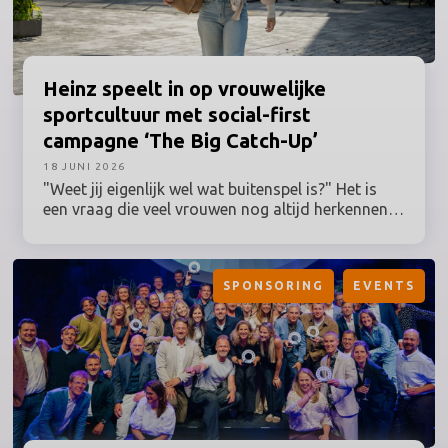
Heinz
speelt in op vrouwelijke
sportcultuur met social-first
campagne ‘The Big Catch-Up’
18 JUNI 2026
"Weet jij eigenlijk wel wat buitenspel is?" Het is
een vraag die veel vrouwen nog altijd herkennen,
terwijl hun betrokkenheid bij sport al lang geen
uitzondering meer is. Toch worden grote
sportmomenten en de activaties daaromheen nog
SPONSORING
EVENTS
vaak ontwikkeld vanuit een traditioneel beeld van
de sportfan. Heinz speelt daar deze zomer op in
en zet vrouwelijke sportfans centraal met The Big
Catch-Up: een Nederlandse campagne binnen de
Lost in Love-campagne, ontwikkeld in
samenwerking met women’s sports marketing
agency Branthlete.