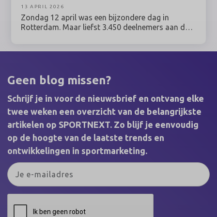
13 APRIL 2026
Zondag 12 april was een bijzondere dag in
Rotterdam. Maar liefst 3.450 deelnemers aan de
NN Marathon Rotterdam liepen voor hun moeder,
hun vriend of hun buurman. Of voor zichzelf, als
overlevende van kanker. Samen haalden zij een
recordbedrag op van 2,5 miljoen euro. Met deze
opbrengst maakt KWF Kankerbestrijding
Geen blog missen?
kankeronderzoek, zorg en ondersteuning mogelijk
voor iedereen die geraakt is door kanker.
Schrijf je in voor de nieuwsbrief en ontvang elke
twee weken een overzicht van de belangrijkste
artikelen op SPORTNEXT. Zo blijf je eenvoudig
op de hoogte van de laatste trends en
ontwikkelingen in sportmarketing.