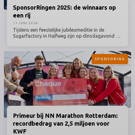
SponsorRingen
2025: de winnaars op
een rij
11 JUNI 2026
Tijdens een feestelijke jubileumeditie in de
SugarFactory in Halfweg zijn op dinsdagavond 9
juni 2026 de winnaars van de SponsorRingen
2025 bekendgemaakt. Sponsorprofessionals uit
sport, kunst & cultuur, entertainment, media,
SPONSORING
esports & gaming en maatschappij kwamen bijeen
voor de uitreiking van de belangrijkste vakprijzen
binnen het Nederlandse sponsorvakgebied.
Primeur
bij NN Marathon Rotterdam:
recordbedrag van 2,5 miljoen voor
KWF