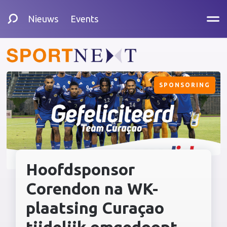
Nieuws
Events
SPONSORING
Hoofdsponsor
Corendon na WK-
plaatsing Curaçao
tijdelijk omgedoopt