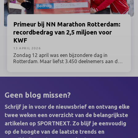
Primeur
bij NN Marathon Rotterdam:
recordbedrag van 2,5 miljoen voor
KWF
13 APRIL 2026
Zondag 12 april was een bijzondere dag in
Rotterdam. Maar liefst 3.450 deelnemers aan de
NN Marathon Rotterdam liepen voor hun moeder,
hun vriend of hun buurman. Of voor zichzelf, als
overlevende van kanker. Samen haalden zij een
recordbedrag op van 2,5 miljoen euro. Met deze
opbrengst maakt KWF Kankerbestrijding
Geen blog missen?
kankeronderzoek, zorg en ondersteuning mogelijk
voor iedereen die geraakt is door kanker.
Schrijf je in voor de nieuwsbrief en ontvang elke
twee weken een overzicht van de belangrijkste
artikelen op SPORTNEXT. Zo blijf je eenvoudig
op de hoogte van de laatste trends en