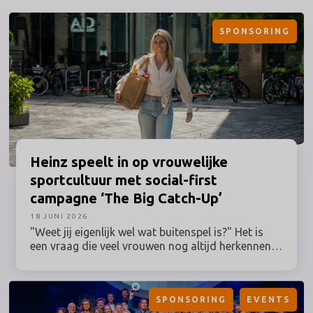
SPONSORING
Heinz
speelt in op vrouwelijke
sportcultuur met social-first
campagne ‘The Big Catch-Up’
18 JUNI 2026
"Weet jij eigenlijk wel wat buitenspel is?" Het is
een vraag die veel vrouwen nog altijd herkennen,
terwijl hun betrokkenheid bij sport al lang geen
uitzondering meer is. Toch worden grote
sportmomenten en de activaties daaromheen nog
SPONSORING
EVENTS
vaak ontwikkeld vanuit een traditioneel beeld van