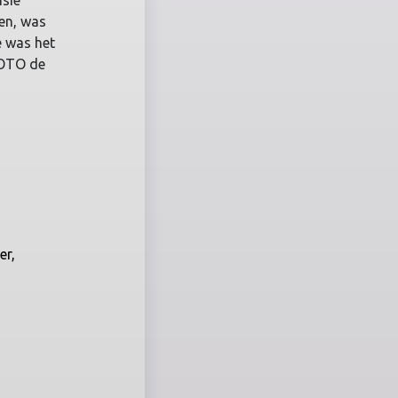
nsie
en, was
e was het
TOTO de
er,