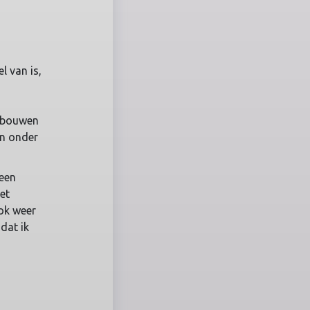
l van is,
 bouwen
en onder
 een
et
ook weer
dat ik