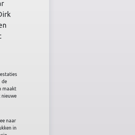
ar
Dirk
en
t
estaties
n de
en maakt
t nieuwe
dee naar
ukken in