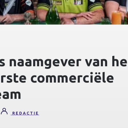
s naamgever van he
erste commerciële
eam
REDACTIE