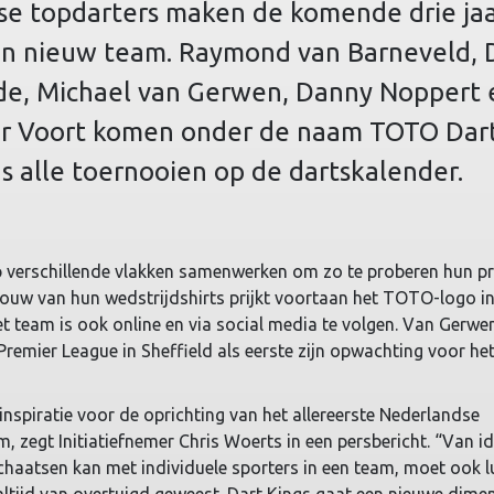
se topdarters maken de komende drie ja
en nieuw team. Raymond van Barneveld, 
de, Michael van Gerwen, Danny Noppert 
er Voort komen onder de naam TOTO Dar
ns alle toernooien op de dartskalender.
op verschillende vlakken samenwerken om zo te proberen hun pr
mouw van hun wedstrijdshirts prijkt voortaan het TOTO-logo i
et team is ook online en via social media te volgen. Van Gerw
remier League in Sheffield als eerste zijn opwachting voor he
nspiratie voor de oprichting van het allereerste Nederlandse
 zegt Initiatiefnemer Chris Woerts in een persbericht. “Van i
 schaatsen kan met individuele sporters in een team, moet ook l