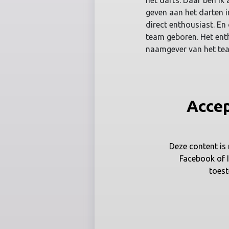
het darts. Daar ben ik
geven aan het darten 
direct enthousiast. En
team geboren. Het en
naamgever van het team
Accep
Deze content is
Facebook of 
toes