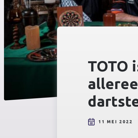
TOTO i
allere
dartst
11 MEI 2022