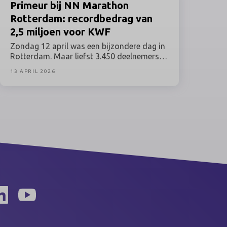
Primeur
bij NN Marathon
Rotterdam: recordbedrag van
2,5 miljoen voor KWF
Zondag 12 april was een bijzondere dag in
Rotterdam. Maar liefst 3.450 deelnemers
aan de NN Marathon Rotterdam liepen
13 APRIL 2026
voor hun moeder, hun vriend of hun
buurman. Of voor zichzelf, als overlevende
van kanker. Samen haalden zij een
recordbedrag op van 2,5 miljoen euro. Met
deze opbrengst maakt KWF
Kankerbestrijding kankeronderzoek, zorg
en ondersteuning mogelijk voor iedereen
die geraakt is door kanker.