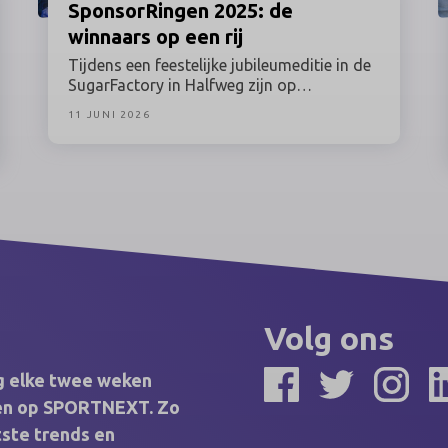
SponsorRingen
2025: de
winnaars op een rij
Tijdens een feestelijke jubileumeditie in de
SugarFactory in Halfweg zijn op
dinsdagavond 9 juni 2026 de winnaars van
11 JUNI 2026
de SponsorRingen 2025 bekendgemaakt.
Sponsorprofessionals uit sport, kunst &
cultuur, entertainment, media, esports &
gaming en maatschappij kwamen bijeen
voor de uitreiking van de belangrijkste
vakprijzen binnen het Nederlandse
sponsorvakgebied.
Volg ons
ng elke twee weken
elen op SPORTNEXT. Zo
tste trends en