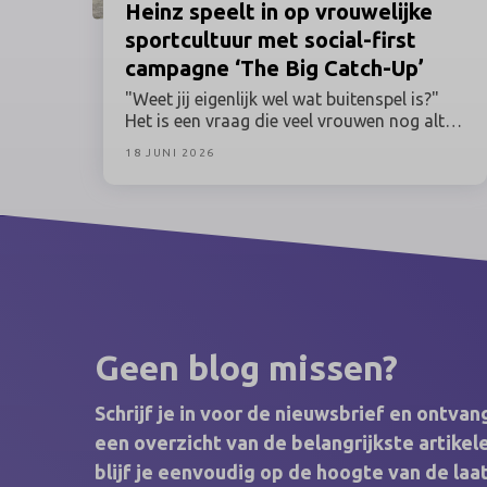
Heinz
speelt in op vrouwelijke
sportcultuur met social-first
campagne ‘The Big Catch-Up’
"Weet jij eigenlijk wel wat buitenspel is?"
Het is een vraag die veel vrouwen nog altijd
herkennen, terwijl hun betrokkenheid bij
18 JUNI 2026
sport al lang geen uitzondering meer is.
Toch worden grote sportmomenten en de
activaties daaromheen nog vaak
ontwikkeld vanuit een traditioneel beeld
van de sportfan. Heinz speelt daar deze
zomer op in en zet vrouwelijke sportfans
centraal met The Big Catch-Up: een
Nederlandse campagne binnen de Lost in
Love-campagne, ontwikkeld in
Geen blog missen?
samenwerking met women’s sports
marketing agency Branthlete.
Schrijf je in voor de nieuwsbrief en ontva
een overzicht van de belangrijkste artik
blijf je eenvoudig op de hoogte van de laa