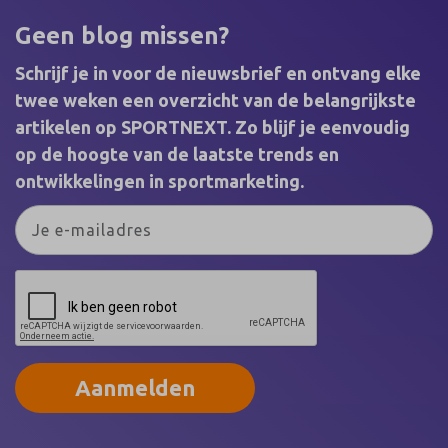
Loontransparantie – krijgen ook Nederlandse
voetbalclubs te maken met nieuwe, ingrijpende
Geen blog missen?
verplichtingen. Vooral clubs uit de Eredivisie die
óók een team in de Vrouwen Eredivisie hebben,
Schrijf je in voor de nieuwsbrief en ontvang elke
staan voor een flinke uitdaging. De kern van de
twee weken een overzicht van de belangrijkste
wet is helder: een loonverschil tussen mannen en
artikelen op SPORTNEXT. Zo blijf je eenvoudig
vrouwen van meer dan 5 procent is straks niet
langer toegestaan zonder objectieve
op de hoogte van de laatste trends en
rechtvaardiging. En laat die kloof nu juist in het
ontwikkelingen in sportmarketing.
Nederlandse clubvoetbal extreem groot zijn.
Aanmelden