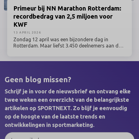
Primeur
bij NN Marathon Rotterdam:
recordbedrag van 2,5 miljoen voor
KWF
13 APRIL 2026
Zondag 12 april was een bijzondere dag in
Rotterdam. Maar liefst 3.450 deelnemers aan de
NN Marathon Rotterdam liepen voor hun moeder,
hun vriend of hun buurman. Of voor zichzelf, als
overlevende van kanker. Samen haalden zij een
recordbedrag op van 2,5 miljoen euro. Met deze
opbrengst maakt KWF Kankerbestrijding
Geen blog missen?
kankeronderzoek, zorg en ondersteuning mogelijk
voor iedereen die geraakt is door kanker.
Schrijf je in voor de nieuwsbrief en ontvang elke
twee weken een overzicht van de belangrijkste
artikelen op SPORTNEXT. Zo blijf je eenvoudig
op de hoogte van de laatste trends en
ontwikkelingen in sportmarketing.