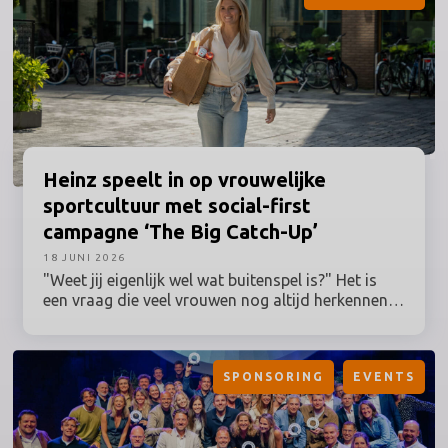
Heinz
speelt in op vrouwelijke
sportcultuur met social-first
campagne ‘The Big Catch-Up’
18 JUNI 2026
"Weet jij eigenlijk wel wat buitenspel is?" Het is
een vraag die veel vrouwen nog altijd herkennen,
terwijl hun betrokkenheid bij sport al lang geen
uitzondering meer is. Toch worden grote
sportmomenten en de activaties daaromheen nog
SPONSORING
EVENTS
vaak ontwikkeld vanuit een traditioneel beeld van
de sportfan. Heinz speelt daar deze zomer op in
en zet vrouwelijke sportfans centraal met The Big
Catch-Up: een Nederlandse campagne binnen de