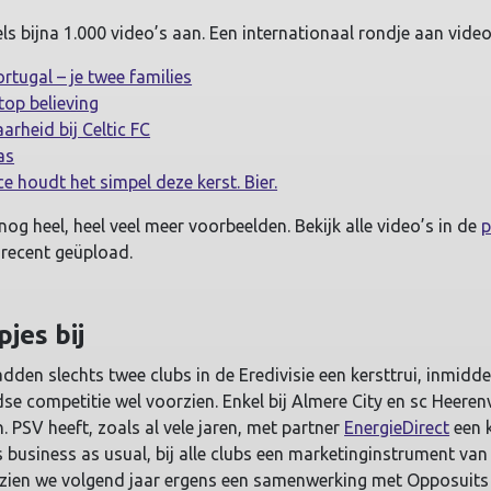
ls bijna 1.000 video’s aan. Een internationaal rondje aan video
rtugal – je twee families
op believing
heid bij Celtic FC
as
e houdt het simpel deze kerst. Bier.
 nog heel, heel veel meer voorbeelden. Bekijk alle video’s in de
p
 recent geüpload.
pjes bij
adden slechts twee clubs in de Eredivisie een kersttrui, inmidde
dse competitie wel voorzien. Enkel bij Almere City en sc Heere
n. PSV heeft, zoals al vele jaren, met partner
EnergieDirect
een k
s business as usual, bij alle clubs een marketinginstrument va
t zien we volgend jaar ergens een samenwerking met Opposuits