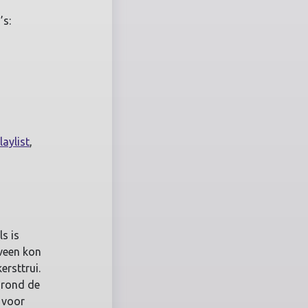
’s:
laylist
,
ls is
nveen kon
ersttrui.
n rond de
 voor