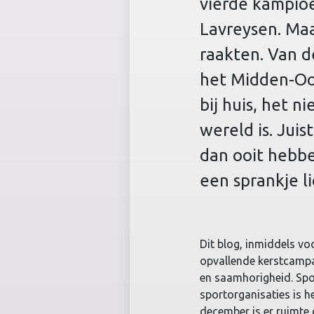
vierde kampio
Lavreysen. Maa
raakten. Van 
het Midden-Oo
bij huis, het 
wereld is. Jui
dan ooit hebb
een sprankje li
Dit blog, inmiddels vo
opvallende kerstcampag
en saamhorigheid. Spo
sportorganisaties is h
december is er ruimte 