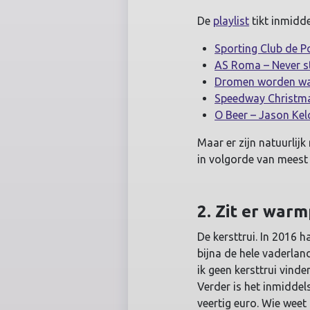
De
playlist
tikt inmidde
Sporting Club de Po
AS Roma – Never st
Dromen worden waar
Speedway Christm
O Beer – Jason Kelc
Maar er zijn natuurlijk
in volgorde van meest
2. Zit er warm
De kersttrui. In 2016 h
bijna de hele vaderlan
ik geen kersttrui vinde
Verder is het inmiddel
veertig euro. Wie wee