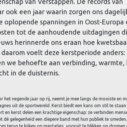
enschap van Verstappen. De records van
r ook een jaar waarin zorgen ons dagelij
de oplopende spanningen in Oost-Europa 
sten tot de aanhoudende uitdagingen di
nieuws herinnerde ons eraan hoe kwetsbaa
st daarom voelt deze kerstperiode anders
en we behoefte aan verbinding, warmte,
cht in de duisternis.
or het negende jaar op rij, neemt je mee langs de mooiste en m
nes uit de sportwereld. Kerst biedt een kans om stil te staan
rt en kerst delen een krachtige eigenschap: ze verbinden mens
et dé gelegenheid een diepere band met hun publiek te smeden.
om terug te kijken op prestaties, vooruit te blikken op dromen