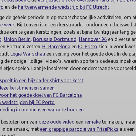
rd
en de
hartverwarmende wedstrijd bij FC Utrecht
.
gge de gehele periode in op maatschappelijke activiteiten, om af
e week
. Bij Leuven is er een kerstmarkt rondom een thuiswedstr
ditie om te gaan kerstzingen, zoals al bijna twintig jaar lang ge
g
,
Union Berlin
,
Borussia Dortmund,
Hannover 96
en diverse a
e en Portugal zetten
FC Barcelona
en
FC Porto
zich in voor kwe
houdt
Legia Warschau
een veiling voor het goede doel. In de pla
 de nodige “lollige” video’s, waarin sporters cadeaus inpakke
lletjes spelen. Laat je inspireren door onderstaande voorbeel
eelt in een bijzonder shirt voor kerst
deze kerst mensen samen
voor het goede doel van FC Barcelona
wedstrijden bij FC Porto
 kleding in om mensen warm te houden
 besloten om van
deze oude video
een
remake
te maken, maar 
ns in de smaak, met
een grappige parodie van PrizePicks
als een