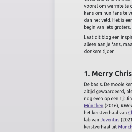
vooral om warmte te d
kans om hun fans te ve
dan het veld. Het is e
begin van iets groters.
Laat dit blog een inspi
alleen aan je fans, ma
donkere tijden
1. Merry Chri
De basis. De mooie ker
altijd gewaardeerd, al
nog even op een rij: Ji
München
(2016), #We
het kerstverhaal van
C
lab van
Juventus
(2021
kerstverhaal uit
Münc