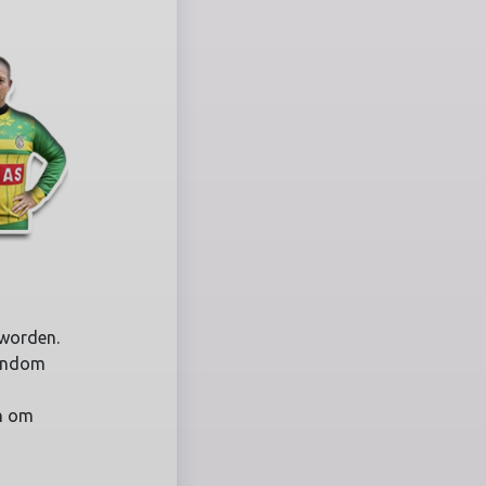
 worden.
rondom
e
en om