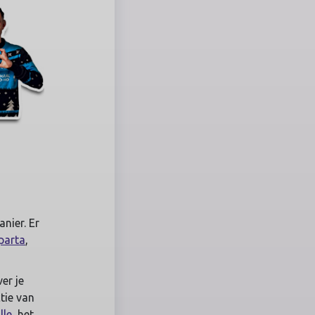
nier. Er
parta
,
er je
ctie van
lle
, het