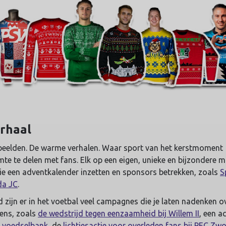
erhaal
eelden. De warme verhalen. Waar sport van het kerstmoment
 te delen met fans. Elk op een eigen, unieke en bijzondere ma
ie een adventkalender inzetten en sponsors betrekken, zoals
S
da JC
.
zijn er in het voetbal veel campagnes die je laten nadenken ov
ens, zoals
de wedstrijd tegen eenzaamheid bij Willem II
, een a
e voedselbank
, de
lichtjesactie voor overleden fans bij PEC Zwo