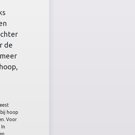
ks
en
chter
r de
: meer
 hoop,
eest
 bij hoop
en. Voor
 In
 en