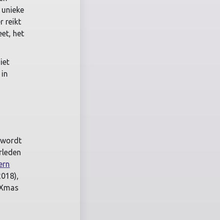
 unieke
 reikt
et, het
iet
 in
t wordt
erleden
ern
018),
 Xmas