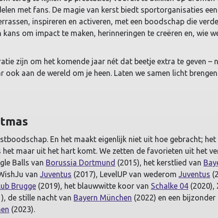
elen met fans. De magie van kerst biedt sportorganisaties een
rrassen, inspireren en activeren, met een boodschap die verder
en kans om impact te maken, herinneringen te creëren en, wie we
ratie zijn om het komende jaar nét dat beetje extra te geven – n
ar ook aan de wereld om je heen. Laten we samen licht brengen
stmas
stboodschap. En het maakt eigenlijk niet uit hoe gebracht; he
s het maar uit het hart komt. We zetten de favorieten uit het v
ngle Balls van
Borussia Dortmund
(2015), het kerstlied van
Bay
WishJu van
Juventus
(2017), LevelUP van wederom
Juventus
(2
lub Brugge
(2019), het blauwwitte koor van
Schalke 04
(2020),
), de stille nacht van
Bayern München
(2022) en een bijzonder
hen
(2023).