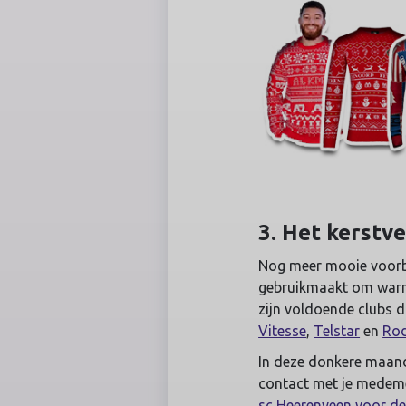
3. Het kerstv
Nog meer mooie voorb
gebruikmaakt om warmte
zijn voldoende clubs d
Vitesse
,
Telstar
en
Ro
In deze donkere maand 
contact met je medem
sc Heerenveen voor d