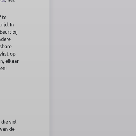
 te
ijd. In
beurt bij
ndere
tsbare
ylist op
n, elkaar
den!
die viel
 van de