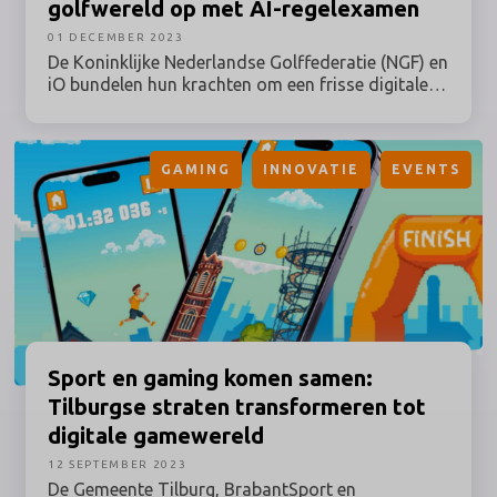
golfwereld op met AI-regelexamen
01 DECEMBER 2023
De Koninklijke Nederlandse Golffederatie (NGF) en
iO bundelen hun krachten om een frisse digitale
wind door de golfsport te laten waaien. Via de
Golf.nl app transformeren zij het regelexamen met
kunstmatige intelligentie (AI) tot een digitale
GAMING
INNOVATIE
EVENTS
ervaring die perfect aansluit bij het moderniseren
van het imago van de sport.
Sport
en gaming komen samen:
Tilburgse straten transformeren tot
digitale gamewereld
12 SEPTEMBER 2023
De Gemeente Tilburg, BrabantSport en