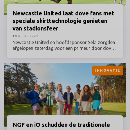
Newcastle
United laat dove fans met
speciale
shirttechnologie
genieten
van stadionsfeer
18 APRIL 2024
Newcastle United en hoofdsponsor Sela zorgden
afgelopen zaterdag voor een primeur door dove
en slechthorende supporters met behulp van
zogeheten ‘soundshirts’ óók mee te laten
genieten van de stadionsfeer.
INNOVATIE
NGF en iO schudden de traditionele