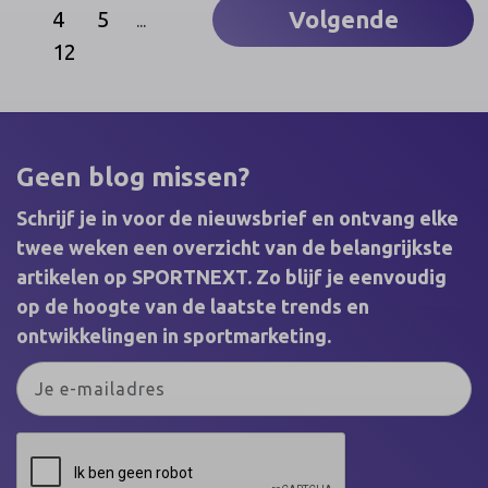
Virtuagym’s innovatieve digitale
Volgende
4
5
...
coachingsoplossing te gebruiken tijdens hun
opleiding. Zo krijgen de cursisten de benodigde
12
vaardigheden en kennis mee in een snel
digitaliserende fitness- en gezondheidsindustrie.
Geen blog missen?
Schrijf je in voor de nieuwsbrief en ontvang elke
twee weken een overzicht van de belangrijkste
artikelen op SPORTNEXT. Zo blijf je eenvoudig
op de hoogte van de laatste trends en
ontwikkelingen in sportmarketing.