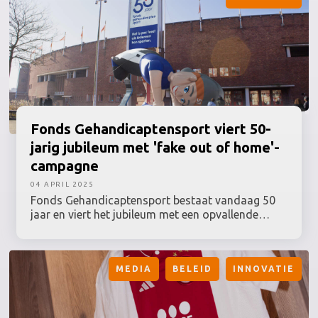
Fonds
Gehandicaptensport
viert 50-
jarig jubileum met 'fake out of home'-
campagne
04 APRIL 2025
Fonds Gehandicaptensport bestaat vandaag 50
jaar en viert het jubileum met een opvallende
campagne die aandacht vraagt voor het belang
van toegankelijke sport voor iedereen. In
samenwerking met TBWA\NEBOKO introduceert
MEDIA
BELEID
INNOVATIE
het fonds de allereerste gehandicapte Sarah-pop
ooit: een gigantische, 30 meter hoge opblaaspop
met een running blade die voor het Olympisch
Stadion staat. Althans, die indruk wordt gewekt.