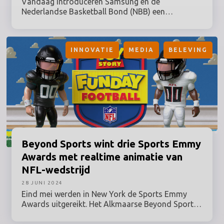
Vandaag introduceren Samsung en de
Nederlandse Basketball Bond (NBB) een
technologische innovatie, gebaseerd op AI:
Samsung ShotControl. Met deze AI-trainingstool
kunnen basketballers hun prestaties nog beter
INNOVATIE
MEDIA
BELEVING
analyseren.
Beyond
Sports wint drie Sports Emmy
Awards met realtime animatie van
NFL-wedstrijd
28 JUNI 2024
Eind mei werden in New York de Sports Emmy
Awards uitgereikt. Het Alkmaarse Beyond Sports
– dat realtime animaties van sportwedstrijden
maakt - nam liefst drie hoofdprijzen mee naar