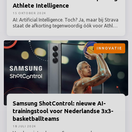
Athlete Intelligence
15 OKTOBER 2024
AI: Artificial Intelligence. Toch? Ja, maar bij Strava
staat de afkorting tegenwoordig óók voor Athlete
Intelligence. De populaire app voor vooral fietsers,
hardlopers en zwemmers heeft met Athlete
Intelligence een AI-toepassing ontwikkeld die –
INNOVATIE
wel alleen de betalende Strava-gebruikers –
meteen na de training een analyse met feedback
geeft.
Samsung
ShotControl: nieuwe
AI-
trainingstool
voor Nederlandse 3x3-
basketballteams
18 JULI 2024