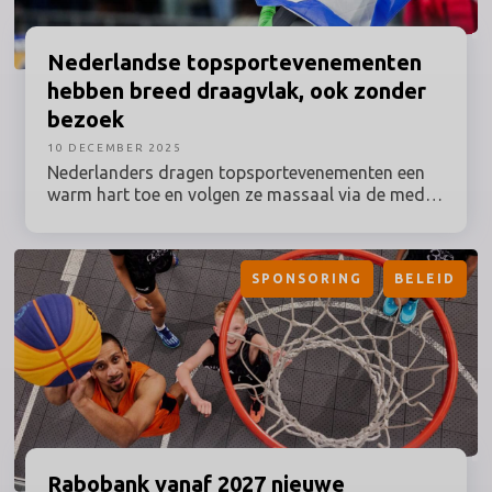
artikel licht NOC*NSF toe welke commerciële
mogelijkheden er zijn rondom Milaan Cortina
2026.
Nederlandse
topsportevenementen
hebben breed draagvlak, ook zonder
bezoek
10 DECEMBER 2025
Nederlanders dragen topsportevenementen een
warm hart toe en volgen ze massaal via de media.
Toch bezoekt slechts een kleine minderheid
topsportevenementen. De drempels blijken af te
hangen van de mate van betrokkenheid, zo blijkt
SPONSORING
BELEID
uit nieuw onderzoek van onderzoeksprogramma
MOVES onder bijna 4.000 Nederlanders.
Rabobank
vanaf 2027 nieuwe