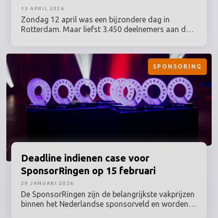
13 APRIL 2026
Zondag 12 april was een bijzondere dag in
Rotterdam. Maar liefst 3.450 deelnemers aan de
NN Marathon Rotterdam liepen voor hun moeder,
hun vriend of hun buurman. Of voor zichzelf, als
overlevende van kanker. Samen haalden zij een
SPONSORING
recordbedrag op van 2,5 miljoen euro. Met deze
opbrengst maakt KWF Kankerbestrijding
kankeronderzoek, zorg en ondersteuning mogelijk
voor iedereen die geraakt is door kanker.
Deadline
indienen case voor
SponsorRingen op 15 februari
29 JANUARI 2026
De SponsorRingen zijn de belangrijkste vakprijzen
binnen het Nederlandse sponsorveld en worden
uitgereikt in de categorieën sport, cultuur,