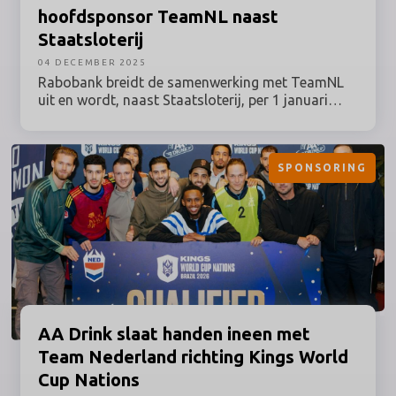
hoofdsponsor TeamNL naast
Staatsloterij
04 DECEMBER 2025
Rabobank breidt de samenwerking met TeamNL
uit en wordt, naast Staatsloterij, per 1 januari
2027 hoofdsponsor van TeamNL, TeamNL
Paralympisch en TeamNL Talent. Met deze
vijfjarige overeenkomst – in elk geval tot en met
SPONSORING
de Paralympische Zomerspelen in Brisbane 2032 –
is een bedrag gemoeid van bijna 50 miljoen euro.
AA Drink slaat handen ineen met
Team Nederland richting Kings World
Cup Nations