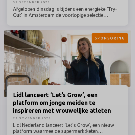
03 DECEMBER 2025
Afgelopen dinsdag is tijdens een energieke ‘Try-
Out’ in Amsterdam de voorlopige selectie
bekendgemaakt van Team Nederland, dat ons
land van 3 tot en met 17 januari 2026 gaat
vertegenwoordigen tijdens de Kings World Cup
SPONSORING
Nations in São Paulo. Tegelijkertijd werd een
samenwerking met AA Drink aangekondigd. De
sportdrank schaart zich als official partner van
Team Nederland achter de ambitie om kampioen
te worden in Brazilië.
Lidl lanceert ‘Let’s Grow’, een
platform om jonge meiden te
inspireren met vrouwelijke atleten
27 NOVEMBER 2025
Lidl Nederland lanceert ‘Let’s Grow’, een nieuw
platform waarmee de supermarktketen