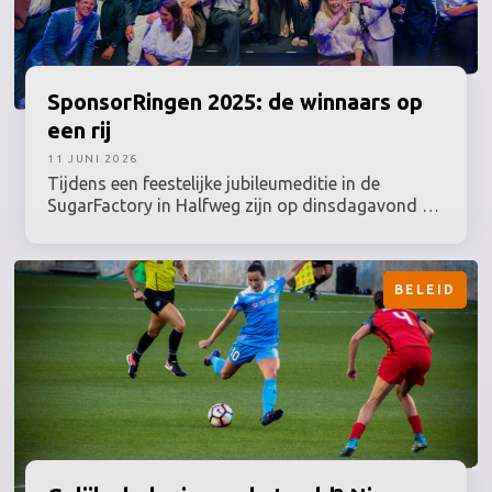
samenwerking met women’s sports marketing
agency Branthlete.
SponsorRingen
2025: de winnaars op
een rij
11 JUNI 2026
Tijdens een feestelijke jubileumeditie in de
SugarFactory in Halfweg zijn op dinsdagavond 9
juni 2026 de winnaars van de SponsorRingen
2025 bekendgemaakt. Sponsorprofessionals uit
sport, kunst & cultuur, entertainment, media,
BELEID
esports & gaming en maatschappij kwamen bijeen
voor de uitreiking van de belangrijkste vakprijzen
binnen het Nederlandse sponsorvakgebied.