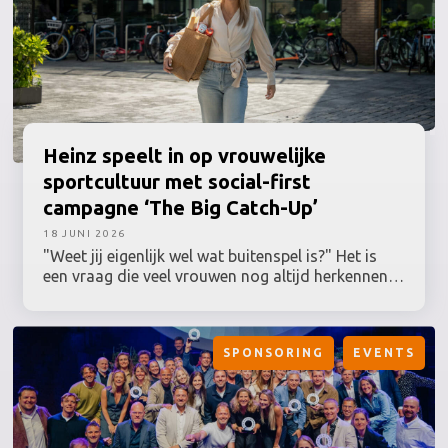
bewegen, ruimtegebruik en duurzaamheid.
Heinz
speelt in op vrouwelijke
sportcultuur met social-first
campagne ‘The Big Catch-Up’
18 JUNI 2026
"Weet jij eigenlijk wel wat buitenspel is?" Het is
een vraag die veel vrouwen nog altijd herkennen,
terwijl hun betrokkenheid bij sport al lang geen
uitzondering meer is. Toch worden grote
sportmomenten en de activaties daaromheen nog
SPONSORING
EVENTS
vaak ontwikkeld vanuit een traditioneel beeld van
de sportfan. Heinz speelt daar deze zomer op in
en zet vrouwelijke sportfans centraal met The Big
Catch-Up: een Nederlandse campagne binnen de
Lost in Love-campagne, ontwikkeld in