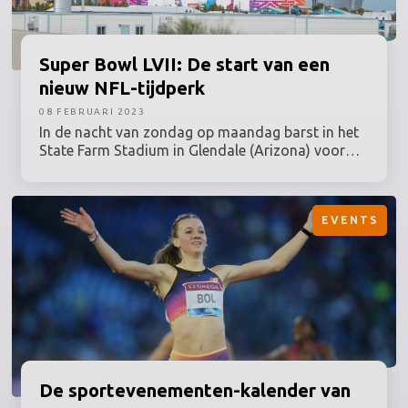
Super
Bowl LVII: De start van een
nieuw NFL-tijdperk
08 FEBRUARI 2023
In de nacht van zondag op maandag barst in het
State Farm Stadium in Glendale (Arizona) voor
70.000 bezoekers het Super Bowl-spektakel los.
De strijd om de Vince Lombardi Trophy gaat dit
jaar tussen Kansas City Chiefs en Philadelphia
EVENTS
Eagles. In dit artikel bespreken we de belangrijkste
zaken op marketing- en mediagebied van deze
57e editie van het grootste eendaagse
sportevenement ter wereld.
De
sportevenementen-kalender
van