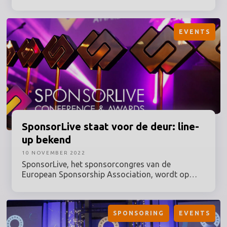
stroomversnelling te zijn gekomen. Wat betekent
dat voor sponsoring? Wie zijn de nieuwe spelers
op de sponsormarkt? Welke branches en
EVENTS
bedrijven worden de grote financiers van de
toekomst? Op maandag 16 januari staat alles bij
het Sponsorreport Jaarcongres in het teken van
de New kids on the block!
SponsorLive
staat voor de deur: line-
up bekend
10 NOVEMBER 2022
SponsorLive, het sponsorcongres van de
European Sponsorship Association, wordt op
donderdag 17 november gehouden in de Docks
Dome in Brussel. Nadat eerder al enkele sprekers
bekend werden gemaakt, is inmiddels de
SPONSORING
EVENTS
complete line-up aangekondigd.