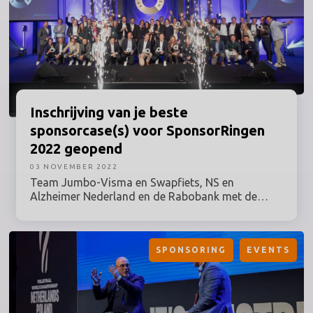
Inschrijving
van je beste
sponsorcase(s) voor SponsorRingen
2022 geopend
03 NOVEMBER 2022
Team Jumbo-Visma en Swapfiets, NS en
Alzheimer Nederland en de Rabobank met de
KNHB: drie samenwerkingen tussen grote namen
die prijzen in de wacht sleepten bij de
SponsorRingen-editie van 2021. Wie mogen zich
SPONSORING
EVENTS
in 2022 in het rijtje met beste sponsorcases
scharen? Sinds 1 november is de inschrijving voor
SponsorRingen editie 2022 geopend!