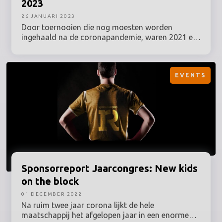
2023
26 JANUARI 2023
Door toernooien die nog moesten worden
ingehaald na de coronapandemie, waren 2021 en
2022 extreem drukke sportjaren. Dit jaar hebben
we bijna geen EK's of WK's meer die eigenlijk een
jaar eerder afgewerkt hadden moeten worden,
EVENTS
maar nog altijd wacht ons een meer dan boeiend
sportjaar. De kans op Nederlands succes is
aanwezig, zeker in het schaatsen, wielrennen en
de atletiek.
Sponsorreport
Jaarcongres: New kids
on the block
01 DECEMBER 2022
Na ruim twee jaar corona lijkt de hele
maatschappij het afgelopen jaar in een enorme