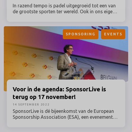
In razend tempo is padel uitgegroeid tot een van
de grootste sporten ter wereld. Ook in ons eigen
land is de opmars spectaculair. Als bevestiging
van de groei kan Nederland van 28 september tot
en met 2 oktober voor het eerst kennismaken met
SPONSORING
EVENTS
de absolute wereldtop, wanneer de World Padel
Tour neerstrijkt in Amsterdam. ’s Wereld beste
spelers zullen hun kunsten vertonen, toekomstige
spelers inspireren en nog meer fans creëren. Het is
dan ook geen verrassing dat grote partners hun
weg hebben gevonden naar het toernooi dat
georganiseerd wordt door Triple Double, Golazo
Sports en DEUX Agency.
Voor in de agenda: SponsorLive is
terug op 17 november!
14 SEPTEMBER 2022
SponsorLive is dé bijeenkomst van de European
Sponsorship Association (ESA), een evenement
dat je als sponsorprofessional in Europa niet aan
je voorbij kunt laten gaan. Dit jaar wordt het op