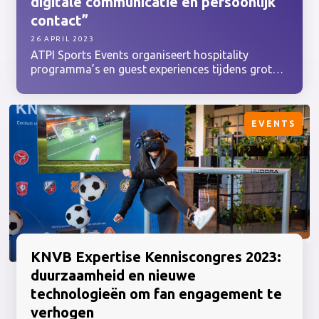
digitale communicatie en persoonlijk
contact”
26 APRIL 2023
ATPI Sports Events organiseert hospitality
programma’s en guest experiences tijdens grote
sportevenementen, zoals de Olympische Spelen,
The Ocean Race en verschillende UEFA-
competities, waaronder de Champions League. Zo
EVENTS
zorgt ATPI er inmiddels voor het zestiende jaar
op rij voor dat de reis, het verblijf en de on-site
hospitality programma’s van verschillende UEFA-
partners tot in de puntjes zijn geregeld voor de
Champions League-finale, die in 2023 op 10 juni
wordt georganiseerd in Istanbul. We spraken met
John Bergmann, Commercial Head Corporate &
Sports Events van ATPI, over de uitdagingen.
KNVB Expertise Kenniscongres 2023:
duurzaamheid en nieuwe
technologieën om fan engagement te
verhogen