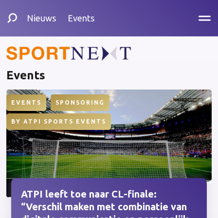
Nieuws
Events
Events
EVENTS
SPONSORING
BY
ATPI SPORTS EVENTS
ATPI leeft toe naar CL-finale:
“Verschil maken met combinatie van