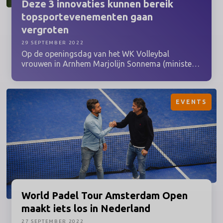
Deze 3 innovaties kunnen bereik
topsportevenementen
gaan
vergroten
29 SEPTEMBER 2022
Op de openingsdag van het WK Volleybal
vrouwen in Arnhem Marjolijn Sonnema (ministerie
VWS) en Frank van der Vloed (lid van het
Topteam Sportinnovator) de winnaars bekend
gemaakt van de Sportinnovator Challenge
EVENTS
‘Topsportevents die meer Nederlanders bereiken
en inspireren’.
World
Padel Tour Amsterdam Open
maakt iets los in Nederland
27 SEPTEMBER 2022