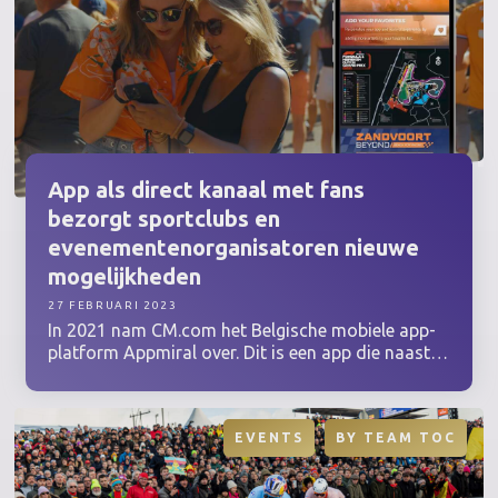
bezoekers in de Centrale Markthal reeds het
grootste op de internationale kalender.
App als direct kanaal met fans
bezorgt sportclubs en
evenementenorganisatoren
nieuwe
mogelijkheden
27 FEBRUARI 2023
In 2021 nam CM.com het Belgische mobiele app-
platform Appmiral over. Dit is een app die naast
de klassieke programmering, ook zowel
marketing- en communicatie- áls ticketing- en
betalingsmogelijkheden in huis heeft. Als
EVENTS
BY
TEAM TOC
organisator heb je zo simpelweg alle fandata
binnen handbereik om je fans het hele jaar door
aan je club, evenement of merk te binden.