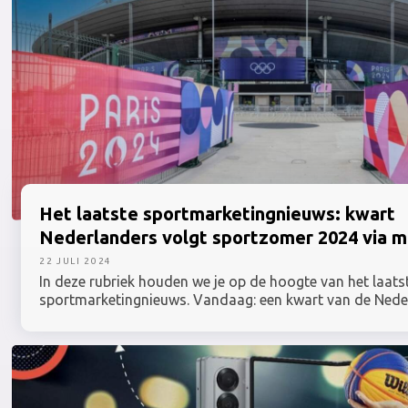
Het laatste
sportmarketingnieuws:
kwart
Nederlanders volgt sportzomer 2024 via m
22 JULI 2024
In deze rubriek houden we je op de hoogte van het laats
sportmarketingnieuws. Vandaag: een kwart van de Nede
de sportzomer van 2024 via media, de KNWU en AGU on
innovatieve kleding voor olympische wielerselectie en D
lanceert Decathlon Pulse.