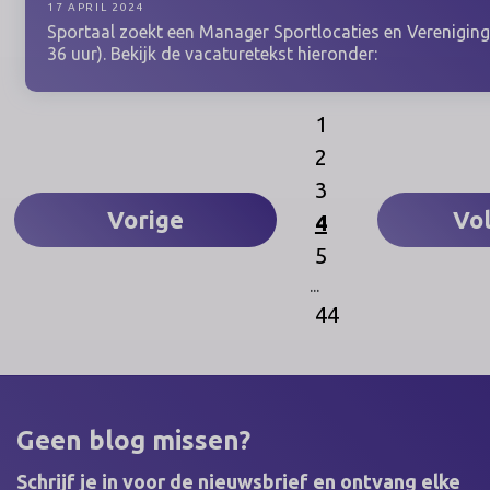
17 APRIL 2024
Sportaal zoekt een Manager Sportlocaties en Verenigin
36 uur). Bekijk de vacaturetekst hieronder:
1
2
3
Vorige
Vo
4
5
...
44
Geen blog missen?
Schrijf je in voor de nieuwsbrief en ontvang elke