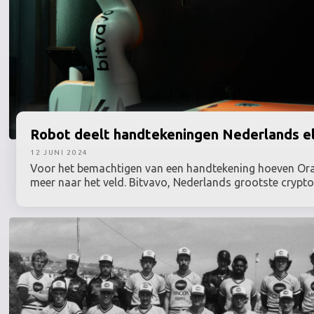
Robot
deelt handtekeningen Nederlands elf
12 JUNI 2024
Voor het bemachtigen van een handtekening hoeven Ora
meer naar het veld. Bitvavo, Nederlands grootste crypt
partner van de KNVB, lanceert ook tijdens het EK hun sp
ontwikkelde robotarm. Met deze arm kunnen fans hun vo
laten signeren met handtekeningen van hun favoriete sp
Nederlands elftal. De robot is te vinden in de officiële 
KNVB op Utrecht Centraal.