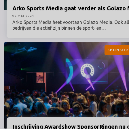
Arko Sports Media gaat verder als Golazo
02 MEI 2024
Arko Sports Media heet voortaan Golazo Media. Ook al
bedrijven die actief zijn binnen de sport- en
gezondheidsbedrijvengroep Golazo nemen een nieuwe 
Golazo schuift vanaf nu het eigen merk helemaal naar v
rebranding gaat een bredere strategie schuil om explicie
SPONSOR
bedrijf en één merk naar buiten te treden en zo de missi
gradenbenadering duidelijk te maken.
Inschrijving
Awardshow SponsorRingen nu 