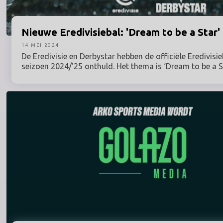
Nieuwe
Eredivisiebal: 'Dream to be a Star'
14 MEI 2024
De Eredivisie en Derbystar hebben de officiële Eredivisi
seizoen 2024/'25 onthuld. Het thema is ‘Dream to be a St
voetbal is namelijk niets onmogelijk voor degenen die d
geloven en die streven naar het onbereikbare. Het nieu
onderstreept de kracht van zulke dromen.