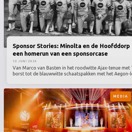
Sponsor
Stories: Minolta en de Hoofddorp 
een homerun van een sponsorcase
10 JUNI 2024
Van Marco van Basten in het roodwitte Ajax-tenue met
borst tot de blauwwitte schaatspakken met het Aegon-l
Sportsponsoring is in enkele decennia uitgegroeid van 
de directeur’ tot een professionele miljardenbusiness die
groeit. In het boek de ‘De Sportsponsors Top 100 Aller Ti
MEDIA
hoe vele prachtige sponsordeals tot stand zijn gekomen
succes zijn gemaakt, wie de architecten waren en welke 
ermee gepaard gingen. Op SPORTNEXT gaan we maandeli
de tijd en lichten we één van de cases uit het boek uit. 
Minolta en de Hoofddorp Pioniers.