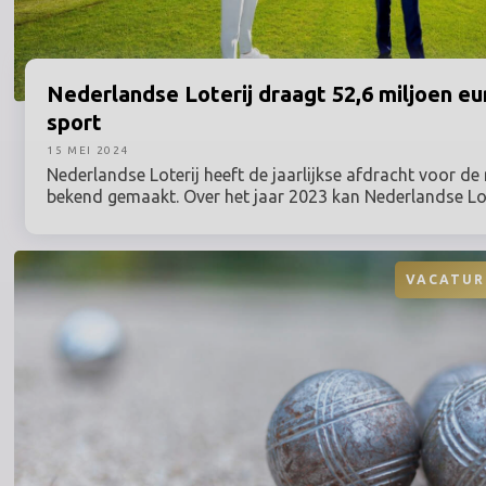
Nederlandse
Loterij draagt 52,6 miljoen eu
sport
15 MEI 2024
Nederlandse Loterij heeft de jaarlijkse afdracht voor d
bekend gemaakt. Over het jaar 2023 kan Nederlandse Lot
recordbedrag van 196,1 miljoen euro afdragen voor een 
gezond en sportief Nederland. Van dit totaalbedrag kan
rekenen op een afdracht van 52,6 miljoen euro, wat opn
VACATUR
dan het bedrag van vorig jaar. Toen kreeg NOC*NSF 52,3
om te verdelen over de 77 aangesloten sportbonden.