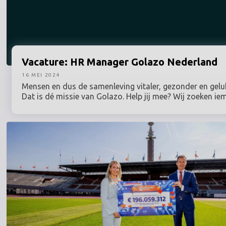
Vacature:
HR Manager Golazo Nederland
16 MEI 2024
Mensen en dus de samenleving vitaler, gezonder en gelu
Dat is dé missie van Golazo. Help jij mee? Wij zoeken ie
bijdragen aan onze missie door ons HR-beleid mede uit 
implementeren. Ben jij de HR-professional die ons team
werkcultuur de impuls geeft die wij zoeken om elke dag h
onszelf te halen? Laat dan van je horen!