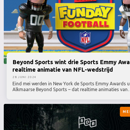
Beyond
Sports wint drie Sports Emmy Aw
realtime animatie van NFL-wedstrijd
28 JUNI 2024
Eind mei werden in New York de Sports Emmy Awards uit
Alkmaarse Beyond Sports – dat realtime animaties van
sportwedstrijden maakt - nam liefst drie hoofdprijzen 
voor ‘Toy Story Funday Football’: met behulp van Hawk
Innovations en Next Gen Stats tracking data, zette Bey
ME
live feed van een American Football-wedstrijd om in e
van Toy Story. De Toy Story-wedstrijd werd tegelijkerti
‘normale’ wedstrijd uitgezonden op ESPN+ en Disney en 
best bekeken live uitzending op deze kanalen ooit.