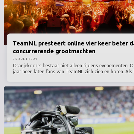
TeamNL
presteert online vier keer beter 
concurrerende grootmachten
05 JUNI 2024
Oranjekoorts bestaat niet alleen tijdens evenementen. 
jaar heen laten fans van TeamNL zich zien en horen. Als
engagement, interactie en het groeiende aantal nationale
online support van fans voor TeamNL namelijk aanzienli
die van fans voor sommige traditionele grootmachten in
TeamNL doet het dus niet alleen bovengemiddeld goed 
medailleklassementen, ook online staat Nederland meer
mannetje. Dat blijkt uit de analyse van onderzoeksburea
Sports dat deze data presenteert tijdens de uitreiking v
SponsorRingen.